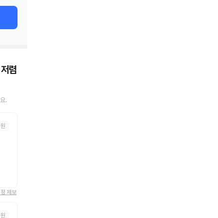
저렴
요.
의원
정정 제보
의원