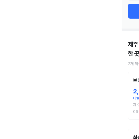
제주
한 곳
2
개
제
브
2
비
제
06
최