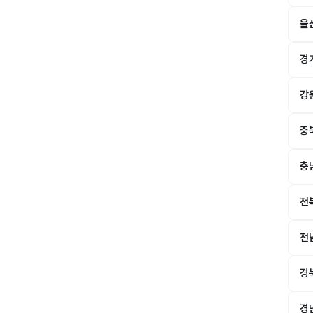
울
경
강
충
충
전
전
경
경