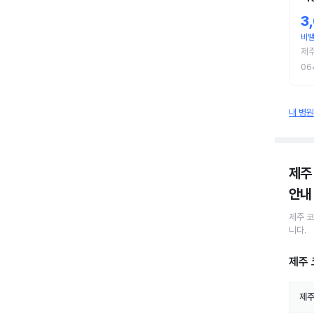
3
비
제주
06
내 병
제주
안내
제주
코
니다.
제주 
제