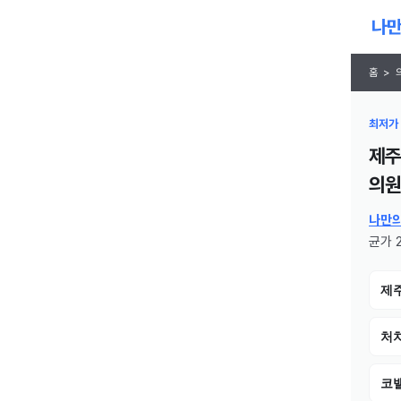
홈
>
최저가 
제주
의원
나만
균가 2
제
처치
코밸