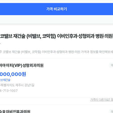
가격 비교하기
 코밸브 재건술 (비밸브, 코막힘) 이비인후과·성형외과 병원·의원
주
코밸브 재건술 (비밸브, 코막힘)
이비인후과·성형외과 병원·의원
가격과 정보를 확인해보세
이아이피(VIP)성형외과의원
,000,000원
밸브재건술
주특별자치도 제주시 은남1길
4-713-1007
가격이 다른가요? 
승효이비인후과의원