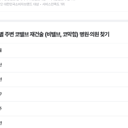
22 대한민국소비자브랜드 대상 • 서비스만족도 1위
별 주변 코밸브 재건술 (비밸브, 코막힘) 병원·의원
찾기
울
산
천
구
주
전