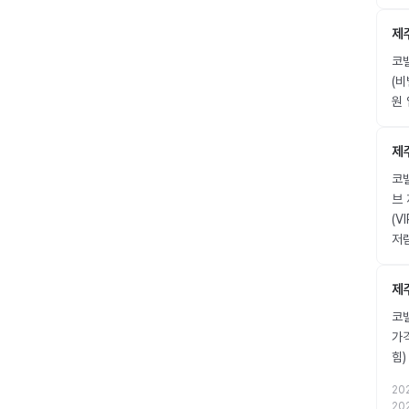
제
코밸
(
원 
제
코밸
브 
(
저
제
코밸
가
힘
20
20