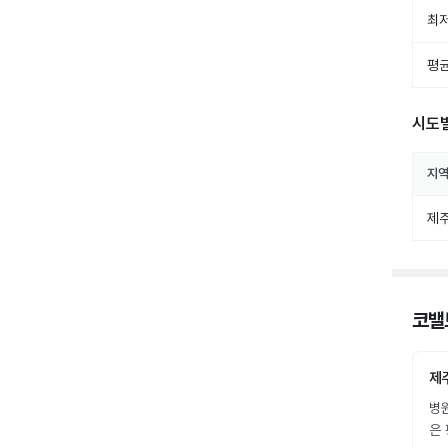
최저
평균
시도
지
제
코밸
제
병
은 