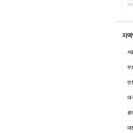
20
지역
서
부
인
대
광
대