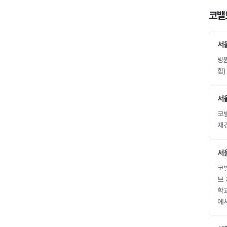
코밸
서
병
힘)
서
코밸
재
서
코밸
브 
학
에