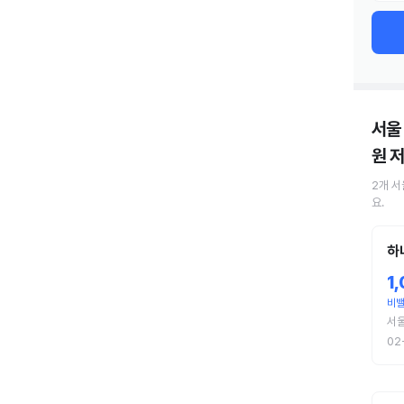
서울
원
저
2
개
서
요.
하
1
비
서
02