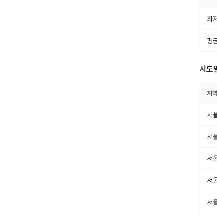
최저
평균
시도
지
서
서
서
서
서