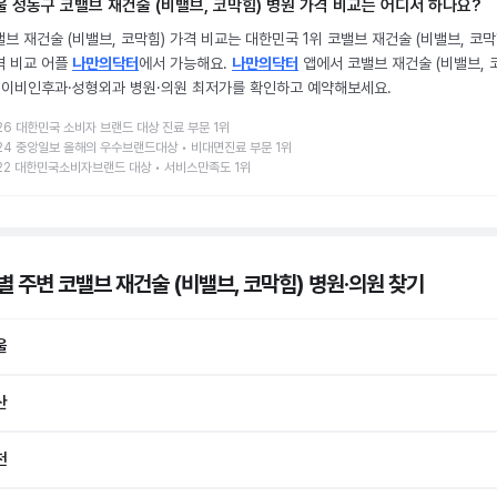
울 성동구 코밸브 재건술 (비밸브, 코막힘) 병원 가격 비교는 어디서 하나요?
브 재건술 (비밸브, 코막힘) 가격 비교는 대한민국 1위 코밸브 재건술 (비밸브, 코막
격 비교 어플
나만의닥터
에서 가능해요.
나만의닥터
앱에서 코밸브 재건술 (비밸브, 
) 이비인후과·성형외과 병원·의원 최저가를 확인하고 예약해보세요.
26 대한민국 소비자 브랜드 대상 진료 부문 1위
24 중앙일보 올해의 우수브랜드대상 • 비대면진료 부문 1위
22 대한민국소비자브랜드 대상 • 서비스만족도 1위
별 주변 코밸브 재건술 (비밸브, 코막힘) 병원·의원
찾기
울
산
천