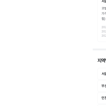
서
코밸
가
힘
20
20
20
지역
서
부
인