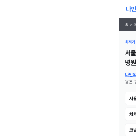
홈
>
최저가 
서울
병원
나만
용은 평
서
처치
코밸