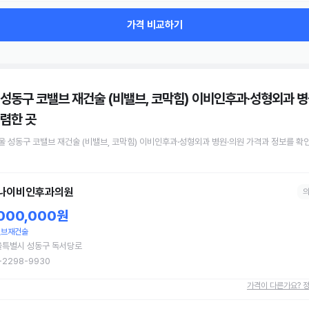
가격 비교하기
 성동구 코밸브 재건술 (비밸브, 코막힘) 이비인후과·성형외과 병
렴한 곳
울 성동구
코밸브 재건술 (비밸브, 코막힘)
이비인후과·성형외과 병원·의원
가격과 정보를 확
나이비인후과의원
,000,000원
밸브재건술
울특별시 성동구 독서당로
-2298-9930
가격이 다른가요? 