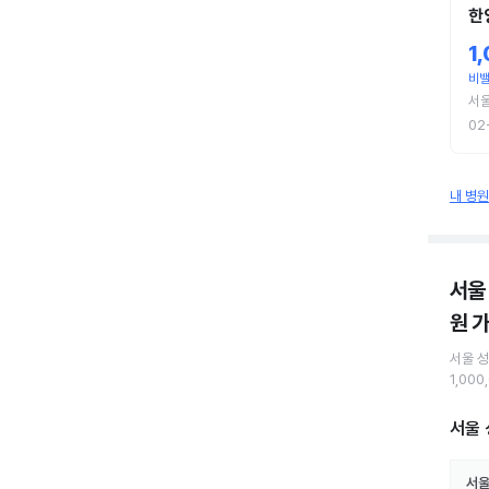
한
1
비
서
02
내 병
서울
원
가
서울 
1,000
서울 
서울