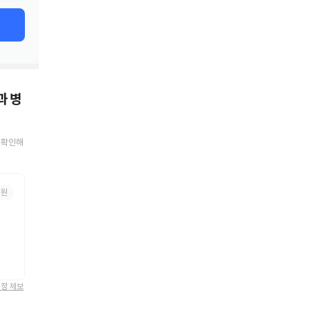
과 병
 확인해
병원
정정 제보