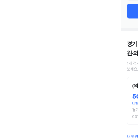
경기
원·
1
개
경
보세요.
(
5
비
경기
03
내 병