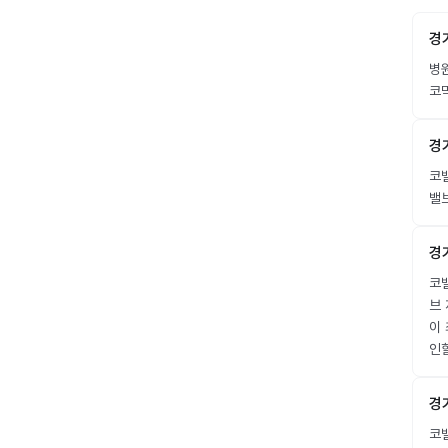
경
병
코막
경
코밸
밸
경
코밸
브 
이
인
경
코밸