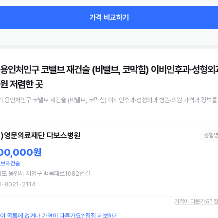
가격 비교하기
 용인처인구 코밸브 재건술 (비밸브, 코막힘) 이비인후과·성형외
의원
저렴한 곳
기 용인처인구
코밸브 재건술 (비밸브, 코막힘)
이비인후과·성형외과 병원·의원
가격과 정보를
의)영문의료재단 다보스병원
종합
00,000원
밸브재건술
도 용인시 처인구 백옥대로1082번길
1-8021-2114
가격이 다른가요? 
원이 목록에 없거나 가격이 다른가요? 정정 제보하기