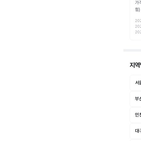
가
힘
20
20
20
지역
서
부
인
대