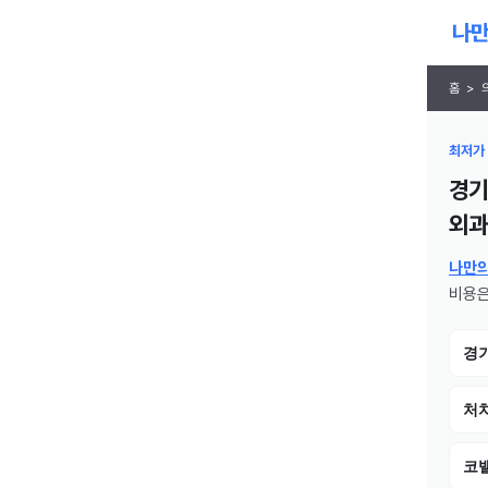
홈
>
최저가 
경기
외과
나만
비용은
경
처치
코밸