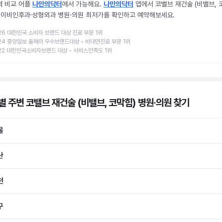
격 비교 어플
나만의닥터
에서 가능해요.
나만의닥터
앱에서 코밸브 재건술 (비밸브, 
) 이비인후과·성형외과 병원·의원 최저가를 확인하고 예약해보세요.
26 대한민국 소비자 브랜드 대상 진료 부문 1위
24 중앙일보 올해의 우수브랜드대상 • 비대면진료 부문 1위
22 대한민국소비자브랜드 대상 • 서비스만족도 1위
별 주변 코밸브 재건술 (비밸브, 코막힘) 병원·의원
찾기
울
산
천
구