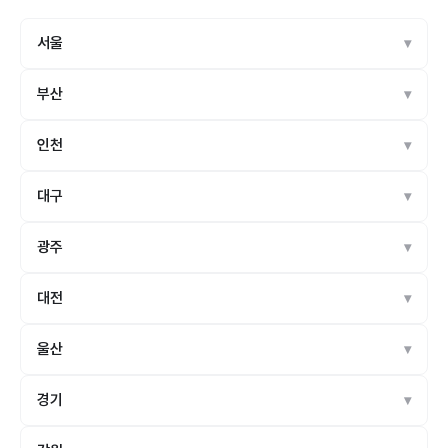
서울
부산
인천
대구
광주
대전
울산
경기