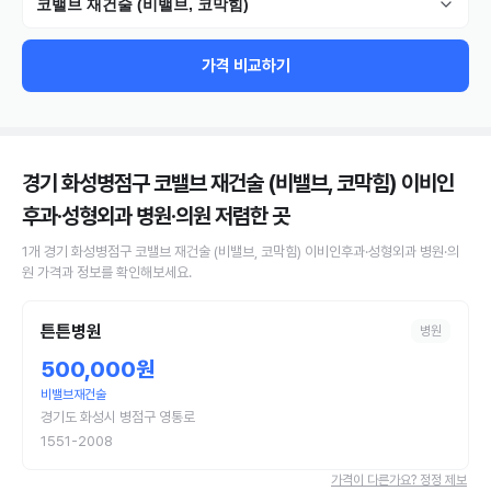
코밸브 재건술 (비밸브, 코막힘)
가격 비교하기
경기 화성병점구 코밸브 재건술 (비밸브, 코막힘) 이비인
후과·성형외과 병원·의원
저렴한 곳
1
개
경기 화성병점구
코밸브 재건술 (비밸브, 코막힘)
이비인후과·성형외과 병원·의
원
가격과 정보를 확인해보세요.
튼튼병원
병원
500,000원
비밸브재건술
경기도 화성시 병점구 영통로
1551-2008
가격이 다른가요? 정정 제보