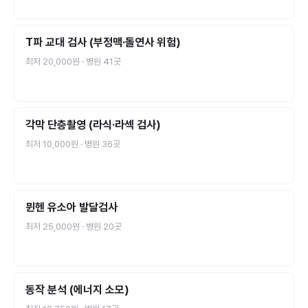
T파 교대 검사 (부정맥·돌연사 위험)
최저
20,000원
· 병원
41
곳
각막 단층촬영 (라식·라섹 검사)
최저
10,000원
· 병원
36
곳
뮌헨 유소아 발달검사
최저
25,000원
· 병원
20
곳
동작 분석 (에너지 소모)