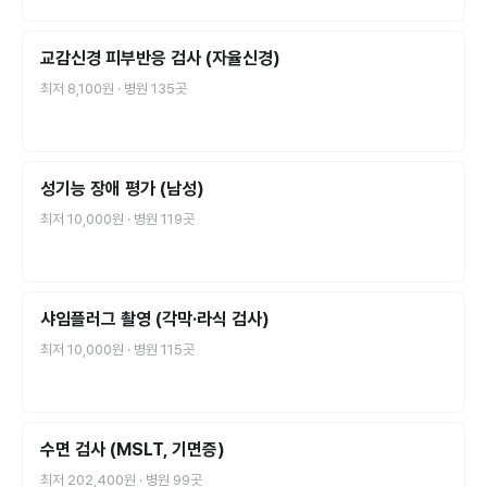
교감신경 피부반응 검사 (자율신경)
최저
8,100원
· 병원
135
곳
성기능 장애 평가 (남성)
최저
10,000원
· 병원
119
곳
샤임플러그 촬영 (각막·라식 검사)
최저
10,000원
· 병원
115
곳
수면 검사 (MSLT, 기면증)
최저
202,400원
· 병원
99
곳