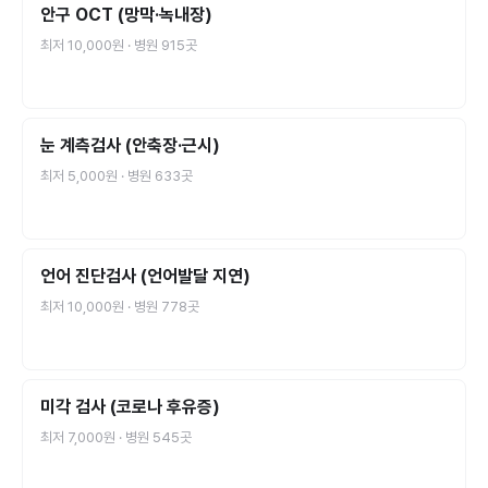
안구 OCT (망막·녹내장)
최저
10,000원
· 병원
915
곳
눈 계측검사 (안축장·근시)
최저
5,000원
· 병원
633
곳
언어 진단검사 (언어발달 지연)
최저
10,000원
· 병원
778
곳
미각 검사 (코로나 후유증)
최저
7,000원
· 병원
545
곳