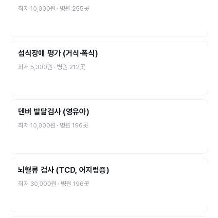
최저
10,000원
· 병원
255
곳
섭식장애 평가 (거식·폭식)
최저
5,300원
· 병원
212
곳
덴버 발달검사 (영유아)
최저
10,000원
· 병원
196
곳
뇌혈류 검사 (TCD, 어지럼증)
최저
30,000원
· 병원
196
곳