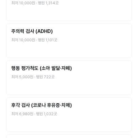
최저
10,000원
· 병원
1,314
곳
주의력 검사 (ADHD)
최저
10,000원
· 병원
1,101
곳
행동 평가척도 (소아 발달·자폐)
최저
5,000원
· 병원
722
곳
후각 검사 (코로나 후유증·치매)
최저
6,980원
· 병원
1,032
곳