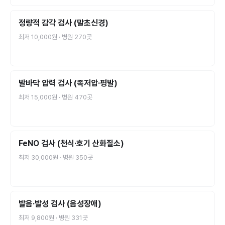
정량적 감각 검사 (말초신경)
최저
10,000원
· 병원
270
곳
발바닥 압력 검사 (족저압·평발)
최저
15,000원
· 병원
470
곳
FeNO 검사 (천식·호기 산화질소)
최저
30,000원
· 병원
350
곳
발음·발성 검사 (음성장애)
최저
9,800원
· 병원
331
곳