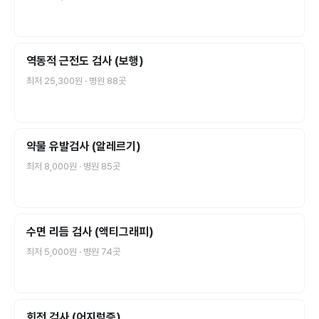
역동적 근전도 검사 (보행)
최저
25,300원
· 병원
88
곳
약물 유발검사 (알레르기)
최저
8,000원
· 병원
85
곳
수면 리듬 검사 (액티그래피)
최저
5,000원
· 병원
74
곳
회전 검사 (어지럼증)