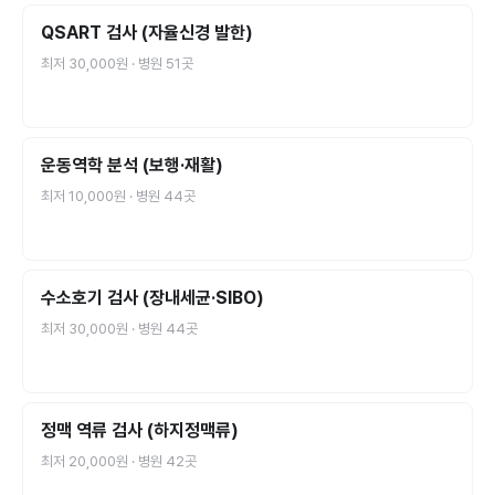
QSART 검사 (자율신경 발한)
최저
30,000원
· 병원
51
곳
운동역학 분석 (보행·재활)
최저
10,000원
· 병원
44
곳
수소호기 검사 (장내세균·SIBO)
최저
30,000원
· 병원
44
곳
정맥 역류 검사 (하지정맥류)
최저
20,000원
· 병원
42
곳