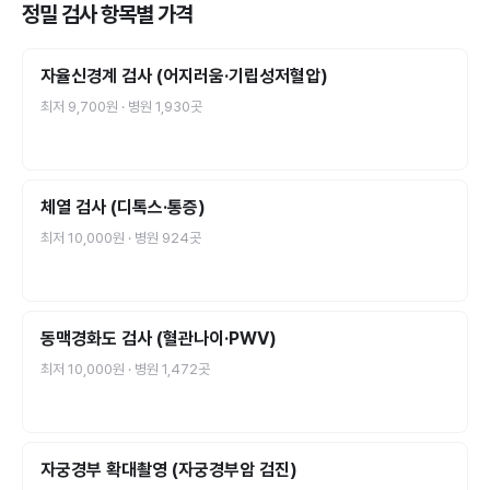
정밀 검사
항목별 가격
자율신경계 검사 (어지러움·기립성저혈압)
최저
9,700원
· 병원
1,930
곳
체열 검사 (디톡스·통증)
최저
10,000원
· 병원
924
곳
동맥경화도 검사 (혈관나이·PWV)
최저
10,000원
· 병원
1,472
곳
자궁경부 확대촬영 (자궁경부암 검진)