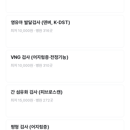
영유아 발달검사 (덴버, K-DST)
최저
10,000원
· 병원
316
곳
VNG 검사 (어지럼증·전정기능)
최저
10,000원
· 병원
310
곳
간 섬유화 검사 (피브로스캔)
최저
15,000원
· 병원
272
곳
평형 검사 (어지럼증)