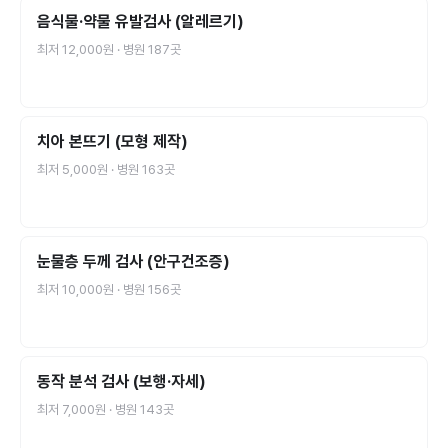
음식물·약물 유발검사 (알레르기)
최저
12,000원
· 병원
187
곳
치아 본뜨기 (모형 제작)
최저
5,000원
· 병원
163
곳
눈물층 두께 검사 (안구건조증)
최저
10,000원
· 병원
156
곳
동작 분석 검사 (보행·자세)
최저
7,000원
· 병원
143
곳