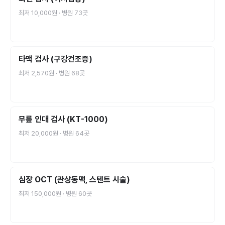
최저
10,000원
· 병원
73
곳
타액 검사 (구강건조증)
최저
2,570원
· 병원
68
곳
무릎 인대 검사 (KT-1000)
최저
20,000원
· 병원
64
곳
심장 OCT (관상동맥, 스텐트 시술)
최저
150,000원
· 병원
60
곳