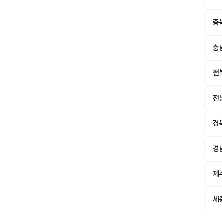
충
충
전
전
경
경
제
세