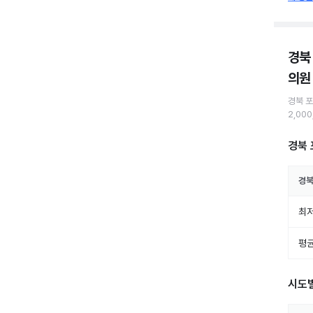
경북
의원
경북 
2,00
경북 
경북
최저
평균
시도