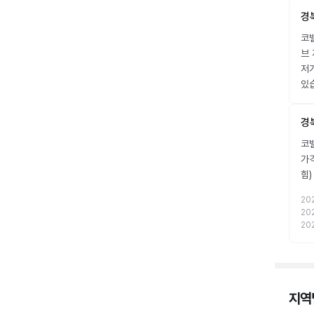
경
코밸
브 
저
있
경
코밸
가
힘
20
20
20
지역