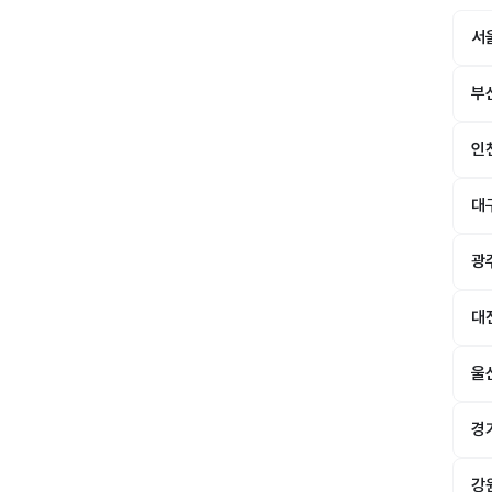
서
부
인
대
광
대
울
경
강