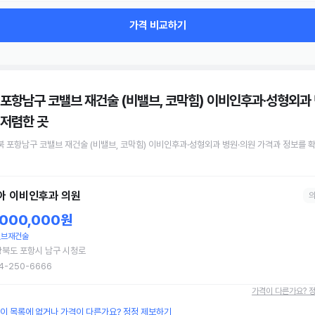
가격 비교하기
 포항남구 코밸브 재건술 (비밸브, 코막힘) 이비인후과·성형외과 
저렴한 곳
북 포항남구
코밸브 재건술 (비밸브, 코막힘)
이비인후과·성형외과 병원·의원
가격과 정보를 
아 이비인후과 의원
,000,000원
밸브재건술
북도 포항시 남구 시청로
4-250-6666
가격이 다른가요? 
원이 목록에 없거나 가격이 다른가요? 정정 제보하기