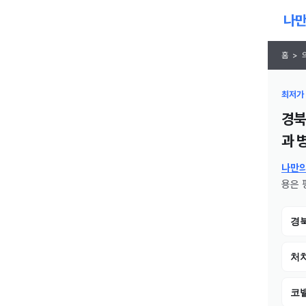
홈
>
최저가 
경북
과 
나만
용은 평
경
처치
코밸