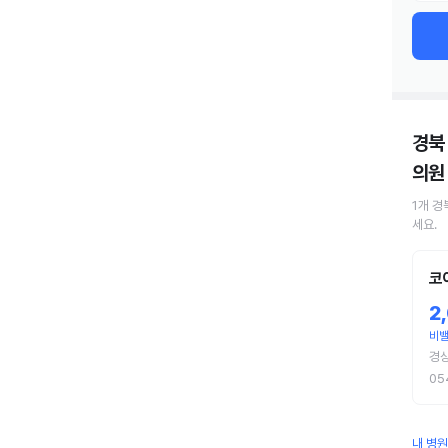
경북
의원
1
개
경
세요.
코
2
비
경상
05
내 병