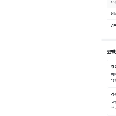
지
경
경
코밸
경
병
막힘
경
코밸
브 