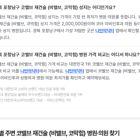
북 포항남구 코밸브 재건술 (비밸브, 코막힘) 성지는 어디인가요?
브 재건술 (비밸브, 코막힘) 성지는 가격이 가장 싼 최저가 병원·의원를 뜻합니다. 
재건술 (비밸브, 코막힘) 성지 가격은 2,000,000원이며 코아 이비인후과 의원 등
가 성지 병원입니다. 경북 포항남구에서 가장 저렴한 곳은
나만의닥터
앱에서 확인할
습니다.
북 포항남구 코밸브 재건술 (비밸브, 코막힘) 병원 가격 비교는 어디서 하나요?
브 재건술 (비밸브, 코막힘) 가격 비교는 대한민국 1위 코밸브 재건술 (비밸브, 코막
격 비교 어플
나만의닥터
에서 가능해요.
나만의닥터
앱에서 코밸브 재건술 (비밸브, 
) 이비인후과·성형외과 병원·의원 최저가를 확인하고 예약해보세요.
26 대한민국 소비자 브랜드 대상 진료 부문 1위
24 중앙일보 올해의 우수브랜드대상 • 비대면진료 부문 1위
22 대한민국소비자브랜드 대상 • 서비스만족도 1위
별 주변 코밸브 재건술 (비밸브, 코막힘) 병원·의원
찾기