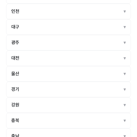
인천
대구
광주
대전
울산
경기
강원
충북
충남