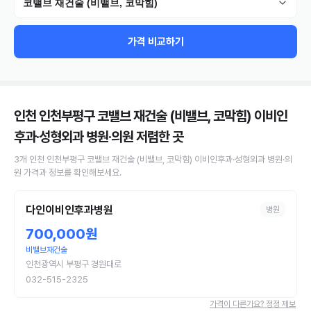
코밸브 재건술 (비밸브, 코막힘)
가격 비교하기
인천 인천부평구 코밸브 재건술 (비밸브, 코막힘) 이비인
후과·성형외과 병원·의원
저렴한 곳
3
개
인천 인천부평구
코밸브 재건술 (비밸브, 코막힘)
이비인후과·성형외과 병원·의
원
가격과 정보를 확인해보세요.
다인이비인후과병원
병원
700,000원
비밸브재건술
인천광역시 부평구 경원대로
032-515-2325
가격이 다른가요? 정정 제보