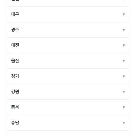
대구
광주
대전
울산
경기
강원
충북
충남