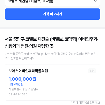
코밸브 재건술 (비밸브, 코막힘)
가격 비교하기
서울 중랑구 코밸브 재건술 (비밸브, 코막힘) 이비인후과·
성형외과 병원·의원
저렴한 곳
3
개
서울 중랑구
코밸브 재건술 (비밸브, 코막힘)
이비인후과·성형외과 병원·의원
가
격과 정보를 확인해보세요.
보아스이비인후과먹골의원
의원
1,000,000원
비밸브재건술
서울특별시 중랑구 동일로
02-971-1530
가격이 다른가요? 정정 제보