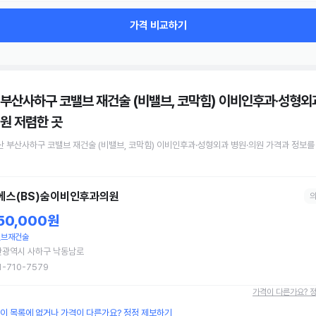
가격 비교하기
 부산사하구 코밸브 재건술 (비밸브, 코막힘) 이비인후과·성형외
의원
저렴한 곳
산 부산사하구
코밸브 재건술 (비밸브, 코막힘)
이비인후과·성형외과 병원·의원
가격과 정보를
에스(BS)숨이비인후과의원
50,000원
밸브재건술
산광역시 사하구 낙동남로
1-710-7579
가격이 다른가요? 
원이 목록에 없거나 가격이 다른가요? 정정 제보하기