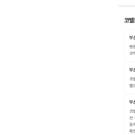
코밸
부
병
코막
부
코밸
밸
부
코밸
브 
등
확