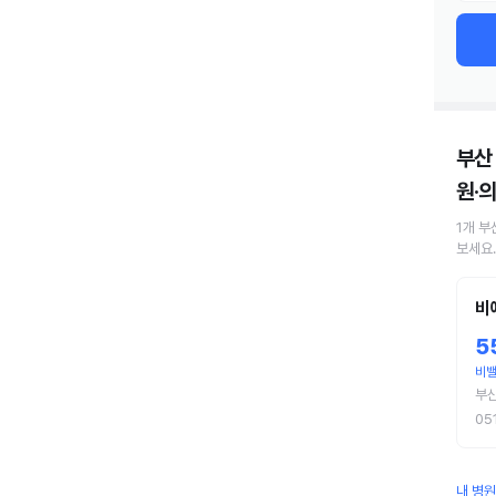
부산
원·
1
개
부
보세요.
비
5
비
부
05
내 병