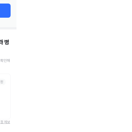
과 병
 확인해
의원
정정 제보