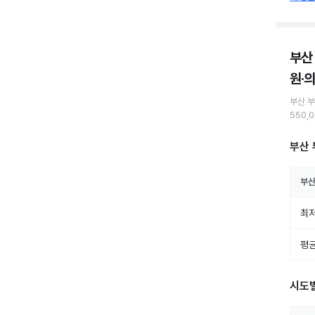
부산
원·
부산 
550,
부산 
부산
최저
평균
시도