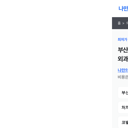
홈
>
최저가 
부산
외과
나만
비용은
부
처치
코밸