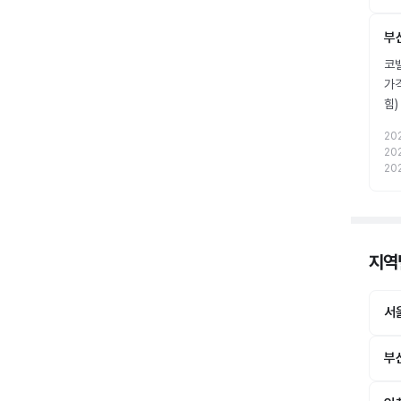
부
코밸
가
힘
20
20
20
지역
서
부