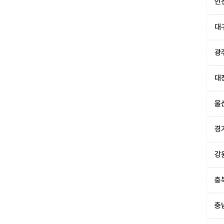
인
대
광
대
울
경
강
충
충