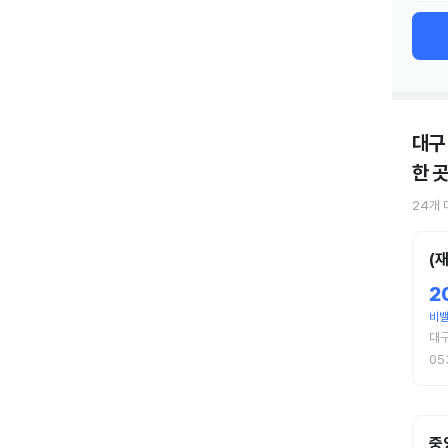
대구
한 곳
24
개
(
2
비
대
05
중