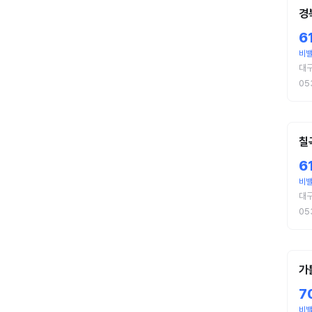
경
6
비
대
05
칠
6
비
대
05
가
7
비