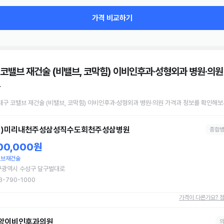
가격 비교하기
 코밸브 재건술 (비밸브, 코막힘) 이비인후과·성형외과 병원·의원
대구
코밸브 재건술 (비밸브, 코막힘)
이비인후과·성형외과 병원·의원
가격과 정보를 확인해보
재)미리내천주성삼성직수도회천주성삼병원
종합
00,000원
밸브재건술
구광역시 수성구 달구벌대로
3-790-1000
가격이 다른가요? 
앙이비인후과의원