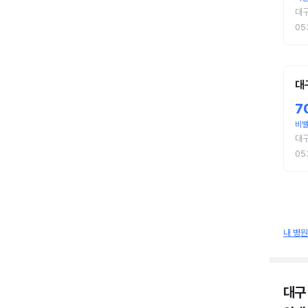
대
05
대
7
비
대
05
내 병
대구