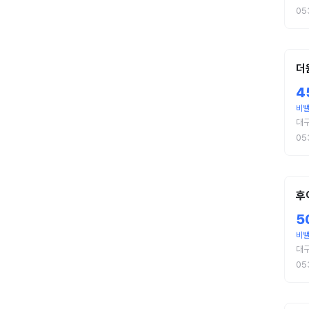
05
더
4
비
대
05
후
5
비
대구
05