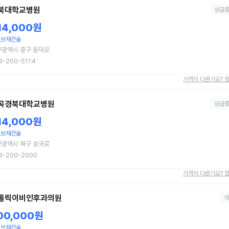
북대학교병원
상급
14,000원
밸브재건술
구광역시 중구 동덕로
3-200-5114
가격이 다른가요? 
곡경북대학교병원
상급
14,000원
밸브재건술
구광역시 북구 호국로
3-200-2000
가격이 다른가요? 
톨릭이비인후과의원
00,000원
밸브재건술