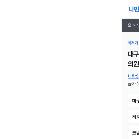
홈
>
최저가 
대구
의원
나만
균가 1
대
처치
코밸