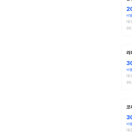
2
비
대
05
라
3
비
대
05
코
3
비
대