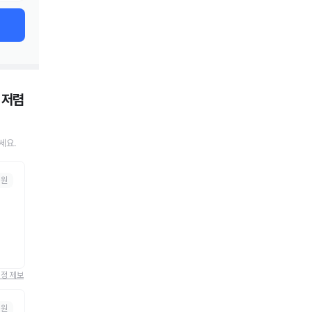
저렴
세요.
병원
정정 제보
의원