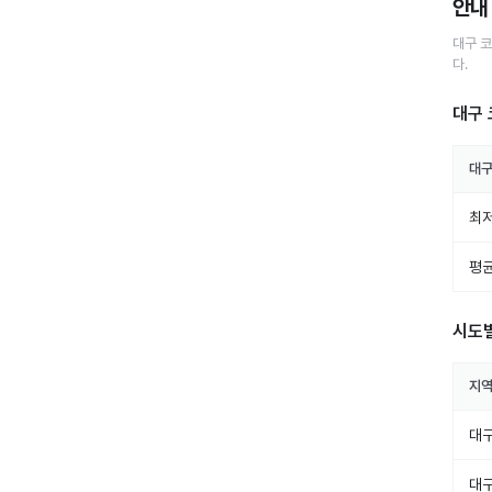
안내
대구
코
다.
대구 
대
최저
평균
시도
지
대
대