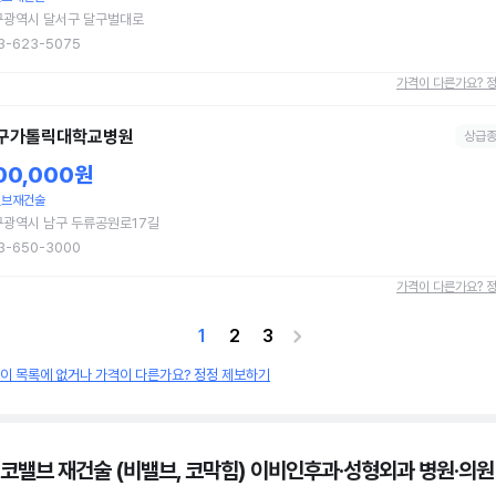
구광역시 달서구 달구벌대로
3-623-5075
가격이 다른가요? 
구가톨릭대학교병원
상급
00,000원
밸브재건술
구광역시 남구 두류공원로17길
3-650-3000
가격이 다른가요? 
1
2
3
원이 목록에 없거나 가격이 다른가요? 정정 제보하기
 코밸브 재건술 (비밸브, 코막힘) 이비인후과·성형외과 병원·의원