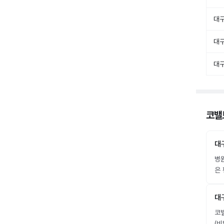
대
대
대
코밸
대
병
은 
대
코밸
(