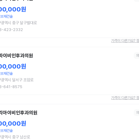
00,000원
밸브재건술
구광역시 중구 달구벌대로
3-423-2332
가격이 다른가요? 
파이비인후과의원
00,000원
밸브재건술
구광역시 달서구 조암로
3-641-8575
가격이 다른가요? 
리아이비인후과의원
00,000원
밸브재건술
구광역시 중구 남산로