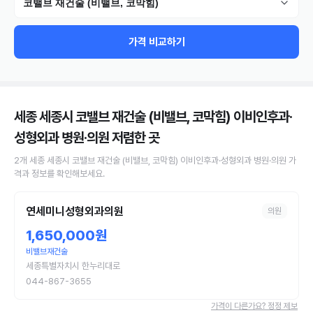
코밸브 재건술 (비밸브, 코막힘)
가격 비교하기
세종 세종시 코밸브 재건술 (비밸브, 코막힘) 이비인후과·
성형외과 병원·의원
저렴한 곳
2
개
세종 세종시
코밸브 재건술 (비밸브, 코막힘)
이비인후과·성형외과 병원·의원
가
격과 정보를 확인해보세요.
연세미니성형외과의원
의원
1,650,000원
비밸브재건술
세종특별자치시 한누리대로
044-867-3655
가격이 다른가요? 정정 제보