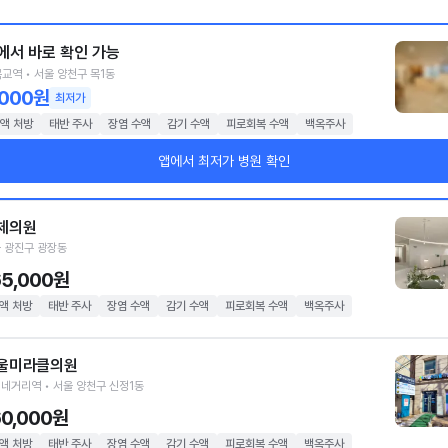
에서 바로 확인 가능
교역 • 서울 양천구 목1동
,000원
최저가
액 처방
태반 주사
장염 수액
감기 수액
피로회복 수액
백옥주사
앱에서 최저가 병원 확인
체의원
 광진구 광장동
65,000원
액 처방
태반 주사
장염 수액
감기 수액
피로회복 수액
백옥주사
울미라클의원
네거리역 • 서울 양천구 신정1동
60,000원
액 처방
태반 주사
장염 수액
감기 수액
피로회복 수액
백옥주사