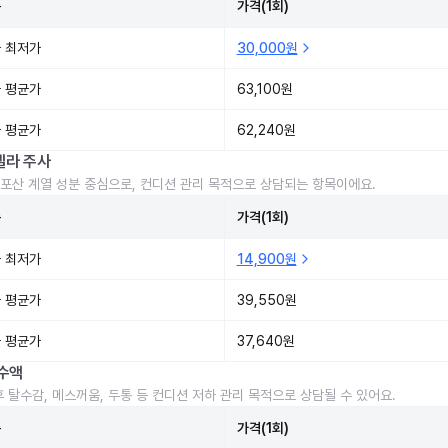
준
가격(1회)
 최저가
30,000원
 평균가
63,100원
 평균가
62,240원
렐라 주사
포산 계열 성분 중심으로, 컨디션 관리 목적으로 상담되는 항목이에요.
준
가격(1회)
 최저가
14,900원
 평균가
39,550원
 평균가
37,640원
수액
후 탈수감, 메스꺼움, 두통 등 컨디션 저하 관리 목적으로 상담될 수 있어요.
준
가격(1회)