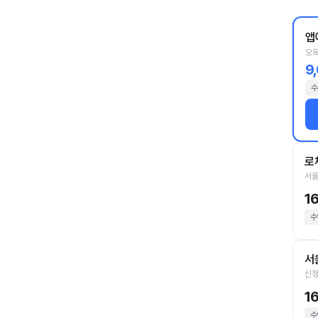
앱
오목
9
수
로
서울
1
수
서
신정
1
수