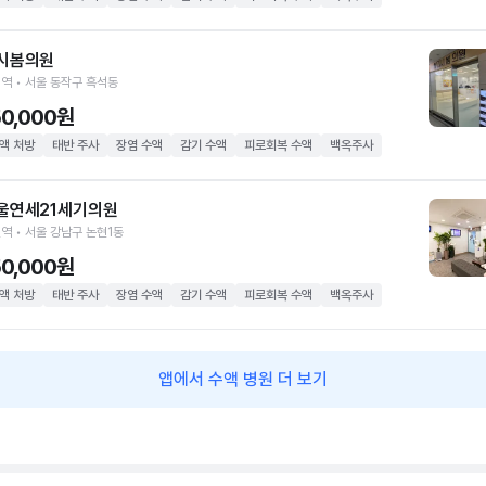
시봄의원
역 • 서울 동작구 흑석동
50,000원
액 처방
태반 주사
장염 수액
감기 수액
피로회복 수액
백옥주사
울연세21세기의원
역 • 서울 강남구 논현1동
50,000원
액 처방
태반 주사
장염 수액
감기 수액
피로회복 수액
백옥주사
앱에서 수액 병원 더 보기