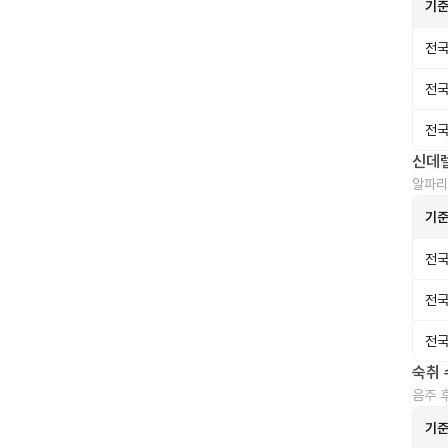
기
전국
전국
전국
신데
알파리
기
전국
전국
전국
숙취 
음주 
기