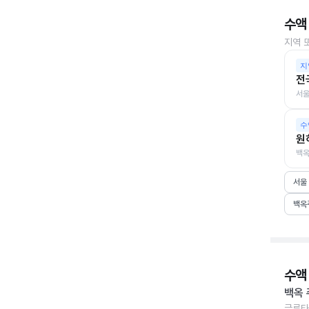
수액
지역 
지
전
서울
수
원
백옥
서울
백옥
수액
백옥 
글루타