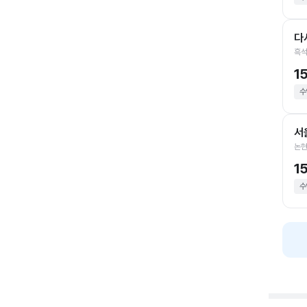
다
흑석
1
수
서
논현
1
수