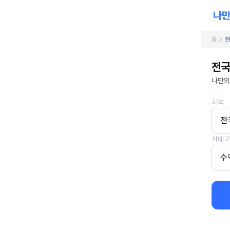
홈
전
전국
나만의
지역
전
카테고
수