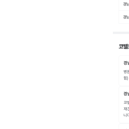
경
경
코밸
경
병
힘)
경
코밸
재
니다