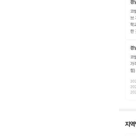
경
코밸
브 
학
한
경
코밸
가
힘
20
20
20
지역