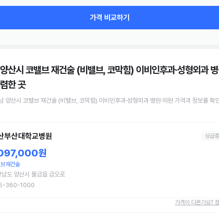
가격 비교하기
 양산시 코밸브 재건술 (비밸브, 코막힘) 이비인후과·성형외과 병
렴한 곳
남 양산시
코밸브 재건술 (비밸브, 코막힘)
이비인후과·성형외과 병원·의원
가격과 정보를 확
산부산대학교병원
상급
,097,000원
밸브재건술
남도 양산시 물금읍 금오로
5-360-1000
가격이 다른가요? 