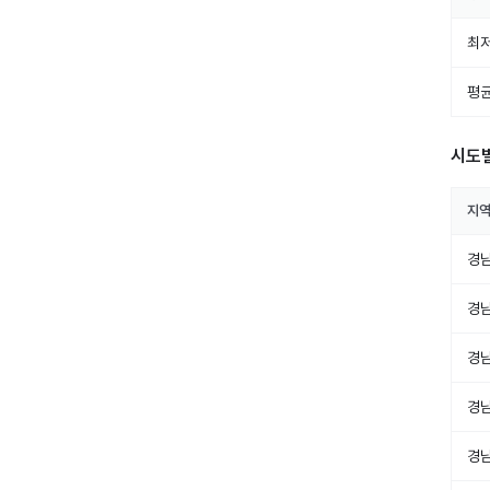
최저
평균
시도
지
경
경
경
경
경