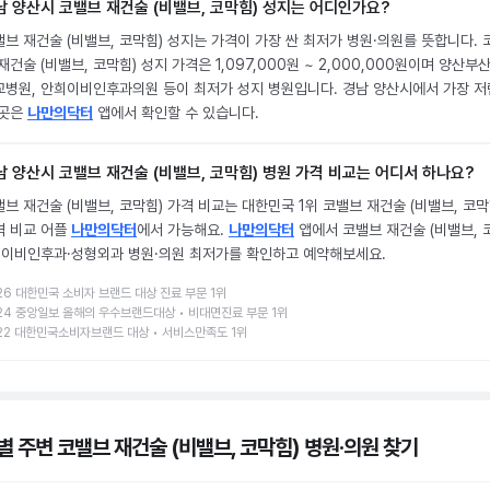
남 양산시 코밸브 재건술 (비밸브, 코막힘) 성지는 어디인가요?
브 재건술 (비밸브, 코막힘) 성지는 가격이 가장 싼 최저가 병원·의원를 뜻합니다. 
재건술 (비밸브, 코막힘) 성지 가격은 1,097,000원 ~ 2,000,000원이며 양산부
교병원, 안희이비인후과의원 등이 최저가 성지 병원입니다. 경남 양산시에서 가장 저
 곳은
나만의닥터
앱에서 확인할 수 있습니다.
남 양산시 코밸브 재건술 (비밸브, 코막힘) 병원 가격 비교는 어디서 하나요?
브 재건술 (비밸브, 코막힘) 가격 비교는 대한민국 1위 코밸브 재건술 (비밸브, 코막
격 비교 어플
나만의닥터
에서 가능해요.
나만의닥터
앱에서 코밸브 재건술 (비밸브, 
) 이비인후과·성형외과 병원·의원 최저가를 확인하고 예약해보세요.
26 대한민국 소비자 브랜드 대상 진료 부문 1위
24 중앙일보 올해의 우수브랜드대상 • 비대면진료 부문 1위
22 대한민국소비자브랜드 대상 • 서비스만족도 1위
별 주변 코밸브 재건술 (비밸브, 코막힘) 병원·의원
찾기