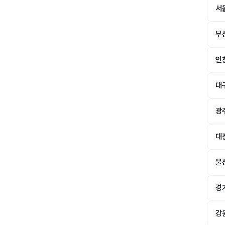
서
부
인
대
광
대
울
경
강