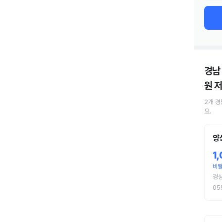
경남
원
저
2
개
경
요.
양
1
비
경상
05