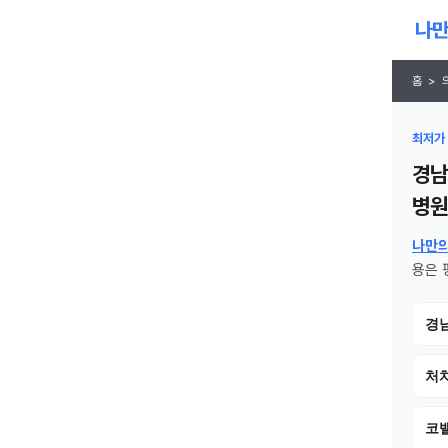
홈
>
최저가 
경남
병원
나만
용은 평
경
처치
코밸