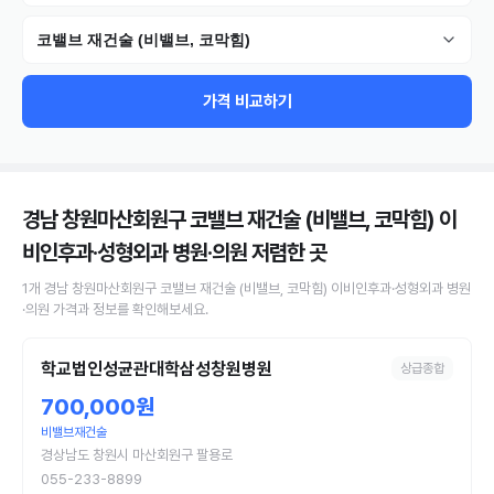
코밸브 재건술 (비밸브, 코막힘)
가격 비교하기
경남 창원마산회원구 코밸브 재건술 (비밸브, 코막힘) 이
비인후과·성형외과 병원·의원
저렴한 곳
1
개
경남 창원마산회원구
코밸브 재건술 (비밸브, 코막힘)
이비인후과·성형외과 병원
·의원
가격과 정보를 확인해보세요.
학교법인성균관대학삼성창원병원
상급종합
700,000원
비밸브재건술
경상남도 창원시 마산회원구 팔용로
055-233-8899