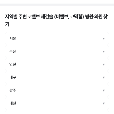
지역별 주변 코밸브 재건술 (비밸브, 코막힘) 병원·의원
찾
기
서울
부산
인천
대구
광주
대전