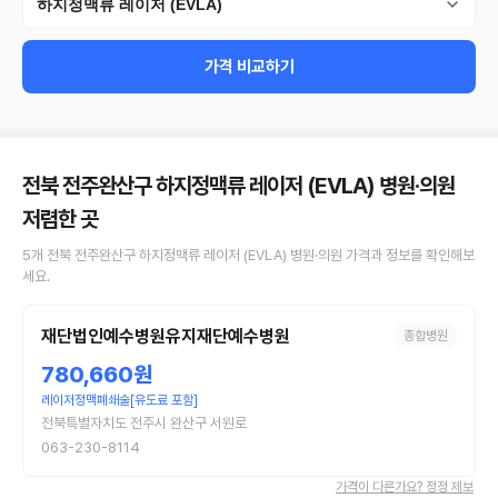
하지정맥류 레이저 (EVLA)
가격 비교하기
전북 전주완산구 하지정맥류 레이저 (EVLA) 병원·의원
저렴한 곳
5
개
전북 전주완산구
하지정맥류 레이저 (EVLA)
병원·의원
가격과 정보를 확인해보
세요.
재단법인예수병원유지재단예수병원
종합병원
780,660원
레이저정맥폐쇄술[유도료 포함]
전북특별자치도 전주시 완산구 서원로
063-230-8114
가격이 다른가요? 정정 제보