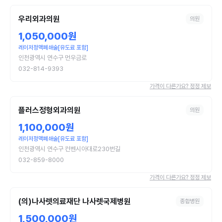
우리외과의원
의원
1,050,000원
레이저정맥폐쇄술[유도료 포함]
인천광역시 연수구 먼우금로
032-814-9393
가격이 다른가요? 정정 제보
플러스정형외과의원
의원
1,100,000원
레이저정맥폐쇄술[유도료 포함]
인천광역시 연수구 컨벤시아대로230번길
032-859-8000
가격이 다른가요? 정정 제보
(의)나사렛의료재단 나사렛국제병원
종합병원
1,500,000원