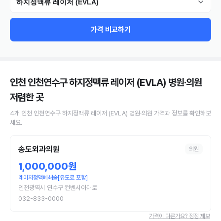
하지정맥류 레이저 (EVLA)
가격 비교하기
인천 인천연수구 하지정맥류 레이저 (EVLA) 병원·의원
저렴한 곳
4
개
인천 인천연수구
하지정맥류 레이저 (EVLA)
병원·의원
가격과 정보를 확인해보
세요.
송도외과의원
의원
1,000,000원
레이저정맥폐쇄술[유도료 포함]
인천광역시 연수구 컨벤시아대로
032-833-0000
가격이 다른가요? 정정 제보