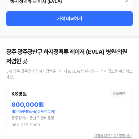
하지정맥류 레이저 (EVLA)
가격 비교하기
광주 광주광산구 하지정맥류 레이저 (EVLA) 병원·의원
저렴한 곳
3
개
광주 광주광산구
하지정맥류 레이저 (EVLA)
병원·의원
가격과 정보를 확인해보
세요.
KS병원
종합병원
800,000원
레이저정맥폐쇄술[유도료 포함]
광주광역시 광산구 왕버들로
062-975-9000
가격이 다른가요? 정정 제보