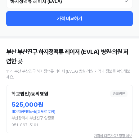
하지정맥류 레이저 (EVLA)
가격 비교하기
부산 부산진구 하지정맥류 레이저 (EVLA) 병원·의원
저
렴한 곳
11
개
부산 부산진구
하지정맥류 레이저 (EVLA)
병원·의원
가격과 정보를 확인해보
세요.
학교법인)동의병원
종합병원
525,000원
레이저정맥폐쇄술[유도료 포함]
부산광역시 부산진구 양정로
051-867-5101
가격이 다른가요? 정정 제보