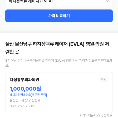
하지정맥류 레이저 (EVLA)
가격 비교하기
울산 울산남구 하지정맥류 레이저 (EVLA) 병원·의원
저
렴한 곳
8
개
울산 울산남구
하지정맥류 레이저 (EVLA)
병원·의원
가격과 정보를 확인해보세
요.
다정흉부외과의원
의원
1,000,000원
레이저정맥폐쇄술[유도료 포함]
울산광역시 남구 삼산로
052-267-7582
가격이 다른가요? 정정 제보