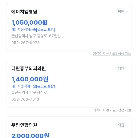
에이치엠병원
병원
1,050,000원
레이저정맥폐쇄술[유도료 포함]
울산광역시 남구 중앙로167번길
052-267-0075
가격이 다른가요? 정정 제보
다린흉부외과의원
의원
1,400,000원
레이저정맥폐쇄술[유도료 포함]
울산광역시 남구 삼산로
052-700-7010
가격이 다른가요? 정정 제보
우림연합의원
의원
2,000,000원