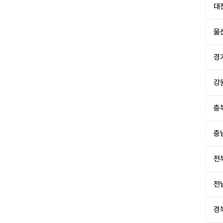
대
울
경
강
충
충
전
전
경