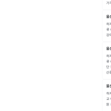
가격
울
하지
류
강
울
하
류 
단
산
울
하지
교
원