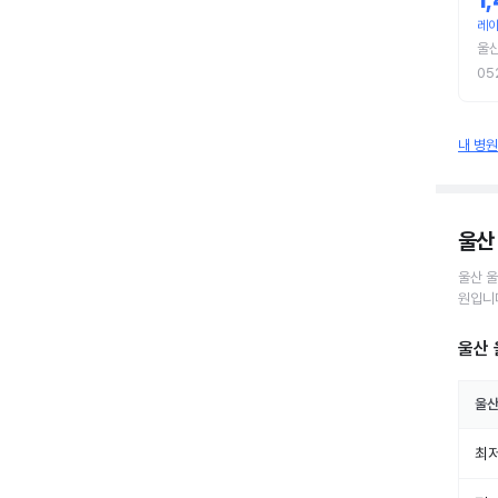
1
레이
울
05
내 병
울산
울산 
원
입니
울산 
울산
최저