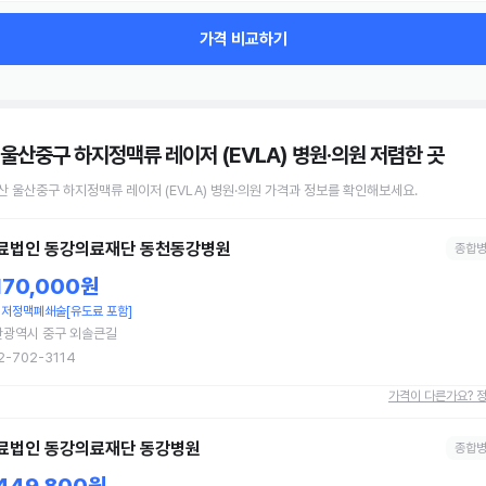
가격 비교하기
 울산중구 하지정맥류 레이저 (EVLA) 병원·의원
저렴한 곳
산 울산중구
하지정맥류 레이저 (EVLA)
병원·의원
가격과 정보를 확인해보세요.
료법인 동강의료재단 동천동강병원
종합
,170,000원
저정맥폐쇄술[유도료 포함]
산광역시 중구 외솔큰길
2-702-3114
가격이 다른가요? 
료법인 동강의료재단 동강병원
종합