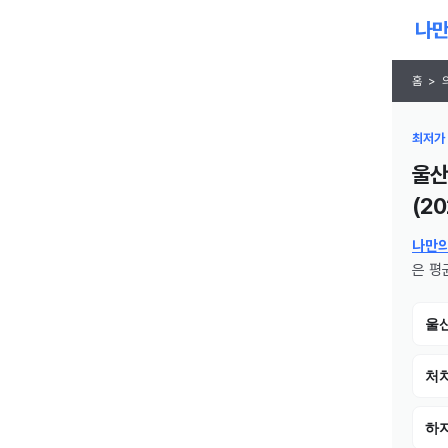
홈
>
최저가 
울산
(
20
나만
은 평균
울
처치
하지