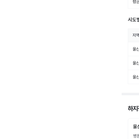
평균
시도
지
울
울
울
하지
울
병