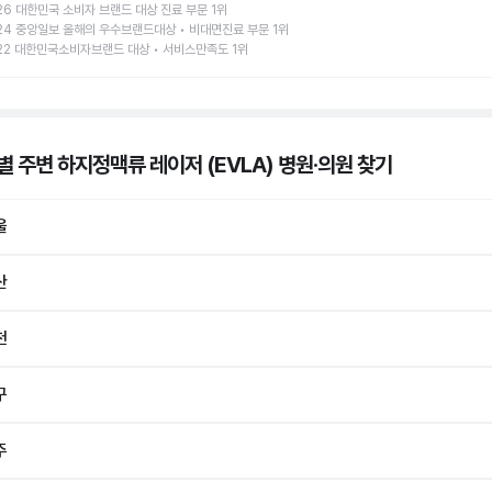
26 대한민국 소비자 브랜드 대상 진료 부문 1위
24 중앙일보 올해의 우수브랜드대상 • 비대면진료 부문 1위
22 대한민국소비자브랜드 대상 • 서비스만족도 1위
별 주변 하지정맥류 레이저 (EVLA) 병원·의원
찾기
울
산
천
구
주