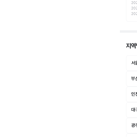
20
20
20
지역
서
부
인
대
광