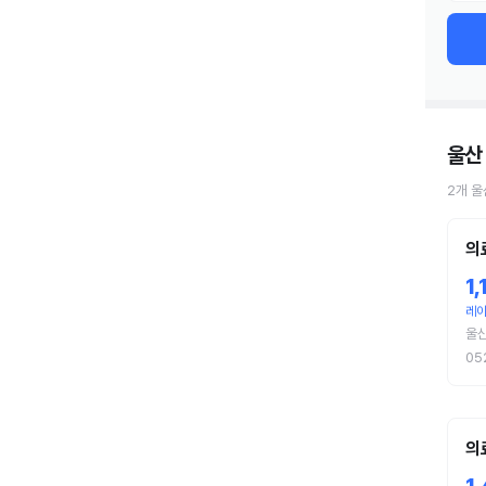
울산
2
개
울
의
1
레이
울
05
의