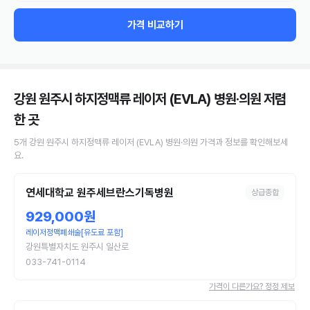
가격 비교하기
강원 원주시 하지정맥류 레이저 (EVLA) 병원·의원
저렴
한 곳
5
개
강원 원주시
하지정맥류 레이저 (EVLA)
병원·의원
가격과 정보를 확인해보세
요.
연세대학교 원주세브란스기독병원
상급종합
929,000원
레이저정맥폐쇄술[유도료 포함]
강원특별자치도 원주시 일산로
033-741-0114
가격이 다른가요? 정정 제보