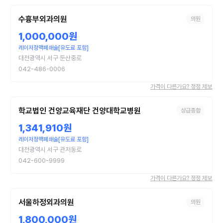
수흉부외과의원
의원
1,000,000원
레이저정맥폐쇄술[유도료 포함]
대전광역시 서구 둔산중로
042-486-0006
가격이 다른가요? 정정 제보
학교법인 건양교육재단 건양대학교병원
상급종합
1,341,910원
레이저정맥폐쇄술[유도료 포함]
대전광역시 서구 관저동로
042-600-9999
가격이 다른가요? 정정 제보
서울하정외과의원
의원
1,800,000원