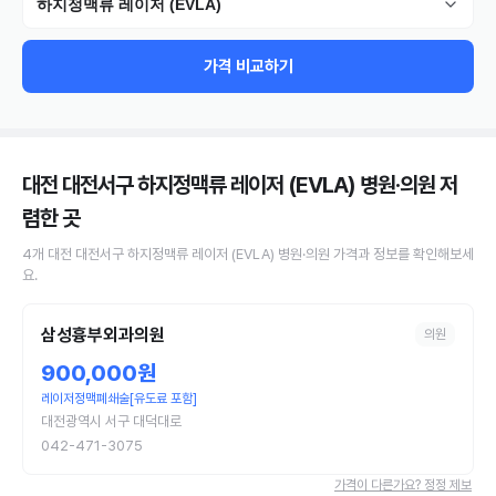
하지정맥류 레이저 (EVLA)
가격 비교하기
대전 대전서구 하지정맥류 레이저 (EVLA) 병원·의원
저
렴한 곳
4
개
대전 대전서구
하지정맥류 레이저 (EVLA)
병원·의원
가격과 정보를 확인해보세
요.
삼성흉부외과의원
의원
900,000원
레이저정맥폐쇄술[유도료 포함]
대전광역시 서구 대덕대로
042-471-3075
가격이 다른가요? 정정 제보