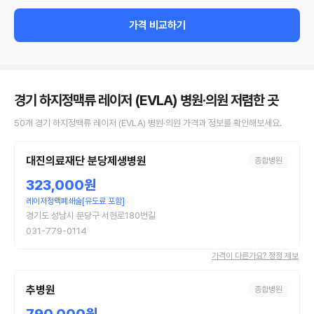
가격 비교하기
경기 하지정맥류 레이저 (EVLA) 병원·의원
저렴한 곳
50
개
경기
하지정맥류 레이저 (EVLA)
병원·의원
가격과 정보를 확인해보세요.
대진의료재단 분당제생병원
종합병원
323,000원
레이저정맥폐쇄술[유도료 포함]
경기도 성남시 분당구 서현로180번길
031-779-0114
가격이 다른가요? 정정 제보
추병원
종합병원