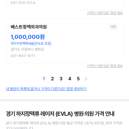
031-510-0114
가격이 다른가요? 정정 제보
베스트항맥외과의원
의원
1,000,000원
레이저정맥폐쇄술[유도료 포함]
경기도 의정부시 평화로
031-847-9111
가격이 다른가요? 정정 제보
1
2
3
4
5
내 병원이 목록에 없거나 가격이 다른가요? 정정 제보하기
경기 하지정맥류 레이저 (EVLA) 병원·의원
가격 안내
경기
하지정맥류 레이저 (EVLA)
병원·의원
평균 가격은
1,670,451원
, 최저 가격은
323,000원
입니다.