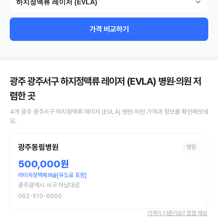
하지정맥류 레이저 (EVLA)
가격 비교하기
광주 광주서구 하지정맥류 레이저 (EVLA) 병원·의원
저
렴한 곳
4
개
광주 광주서구
하지정맥류 레이저 (EVLA)
병원·의원
가격과 정보를 확인해보세
요.
광주동림병원
병원
500,000원
레이저정맥폐쇄술[유도료 포함]
광주광역시 서구 하남대로
062-510-6000
가격이 다른가요? 정정 제보