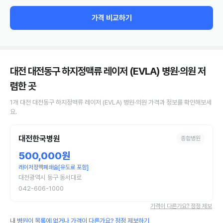
가격 비교하기
대전 대전동구 하지정맥류 레이저 (EVLA) 병원·의원
저
렴한 곳
1
개
대전 대전동구
하지정맥류 레이저 (EVLA)
병원·의원
가격과 정보를 확인해보세
요.
대전한국병원
종합병원
500,000원
레이저정맥폐쇄술[유도료 포함]
대전광역시 동구 동서대로
042-606-1000
가격이 다른가요? 정정 제보
내 병원이 목록에 없거나 가격이 다른가요? 정정 제보하기