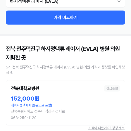
하지정맥류 레이저 (EVLA)
가격 비교하기
전북 전주덕진구 하지정맥류 레이저 (EVLA) 병원·의원
저렴한 곳
5
개
전북 전주덕진구
하지정맥류 레이저 (EVLA)
병원·의원
가격과 정보를 확인해보
세요.
전북대학교병원
상급종합
152,000원
레이저정맥폐쇄술[유도료 포함]
전북특별자치도 전주시 덕진구 건지로
063-250-1129
가격이 다른가요? 정정 제보