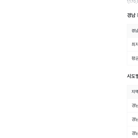
1,170
경남 
경남
최저
평균
시도
지
경
경
경