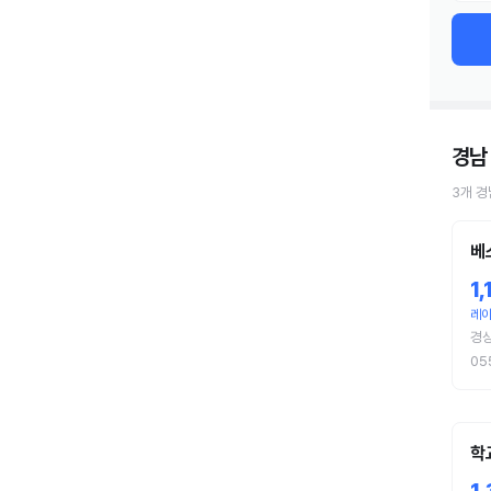
경남
3
개
경
베
1
레이
경
05
학