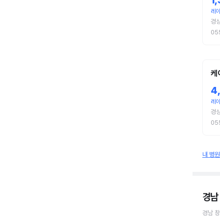
1
레이
경
05
케
4
레이
경상
05
내 병
경남
경남 