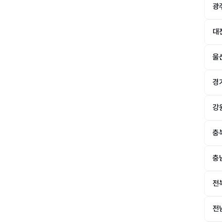
광
대
울
경
강
충
충
전
전