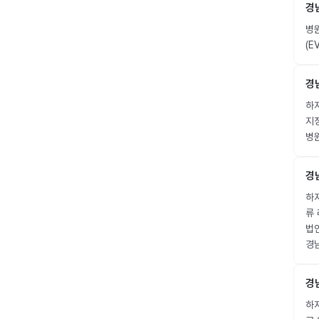
경
병
(E
경
하지
지
병
경
하
류 
법
경
경
하지