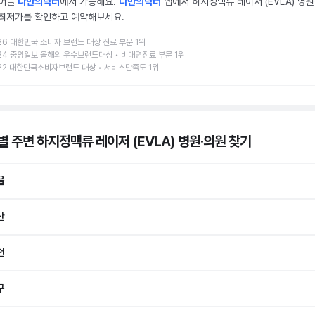
 어플
나만의닥터
에서 가능해요.
나만의닥터
앱에서 하지정맥류 레이저 (EVLA) 병원
 최저가를 확인하고 예약해보세요.
26 대한민국 소비자 브랜드 대상 진료 부문 1위
24 중앙일보 올해의 우수브랜드대상 • 비대면진료 부문 1위
22 대한민국소비자브랜드 대상 • 서비스만족도 1위
별 주변 하지정맥류 레이저 (EVLA) 병원·의원
찾기
울
산
천
구