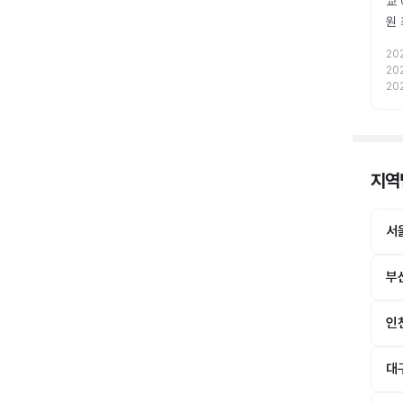
교
원
20
20
20
지역
서
부
인
대