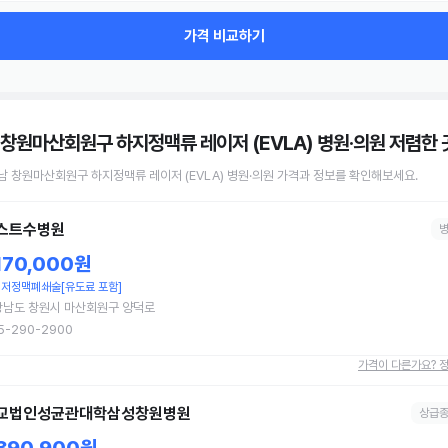
가격 비교하기
 창원마산회원구 하지정맥류 레이저 (EVLA) 병원·의원
저렴한 
남 창원마산회원구
하지정맥류 레이저 (EVLA)
병원·의원
가격과 정보를 확인해보세요.
스트수병원
,170,000원
저정맥폐쇄술[유도료 포함]
상남도 창원시 마산회원구 양덕로
5-290-2900
가격이 다른가요? 
교법인성균관대학삼성창원병원
상급