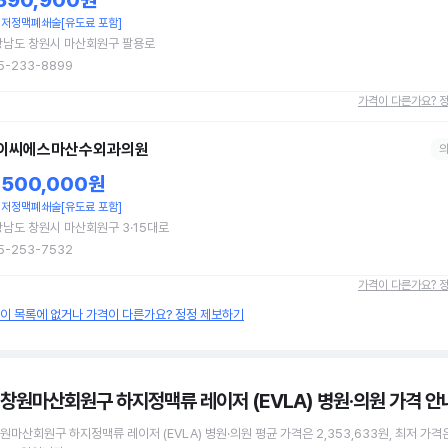
,390,900원
저정맥폐쇄술[유도료 포함]
상남도 창원시 마산회원구 팔용로
5-233-8899
가격이 다른가요? 
이씨에스마산수외과의원
,500,000원
저정맥폐쇄술[유도료 포함]
남도 창원시 마산회원구 3·15대로
5-253-7532
가격이 다른가요? 
원이 목록에 없거나 가격이 다른가요? 정정 제보하기
 창원마산회원구 하지정맥류 레이저 (EVLA) 병원·의원
가격 안
창원마산회원구
하지정맥류 레이저 (EVLA)
병원·의원
평균 가격은
2,353,633원
, 최저 가격