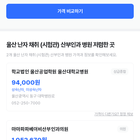
가격 비교하기
울산 난자 채취 (시험관) 산부인과 병원
저렴한 곳
2
개
울산
난자 채취 (시험관)
산부인과 병원
가격과 정보를 확인해보세요.
학교법인 울산공업학원 울산대학교병원
상급종합
94,000원
성숙난자, 미성숙난자
울산광역시 동구 대학병원로
052-250-7000
가격이 다른가요? 정정 제보
마마파파베이비산부인과의원
의원