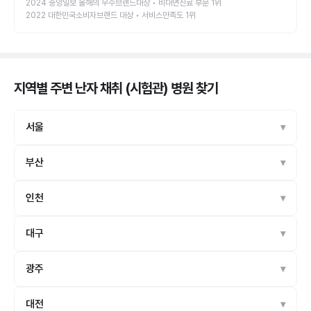
2024 중앙일보 올해의 우수브랜드대상 • 비대면진료 부문 1위
2022 대한민국소비자브랜드 대상 • 서비스만족도 1위
지역별 주변 난자 채취 (시험관) 병원
찾기
서울
부산
인천
대구
광주
대전