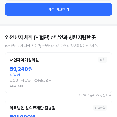
가격 비교하기
인천 난자 채취 (시험관) 산부인과 병원
저렴한 곳
5
개
인천
난자 채취 (시험관)
산부인과 병원
가격과 정보를 확인해보세요.
서연아이여성의원
의원
59,240원
성숙난자
인천광역시 남동구 선수촌공원로
464-5800
가격이 다른가요? 정정 제보
의료법인 길의료재단 길병원
상급종합