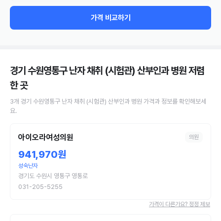
가격 비교하기
경기 수원영통구 난자 채취 (시험관) 산부인과 병원
저렴
한 곳
3
개
경기 수원영통구
난자 채취 (시험관)
산부인과 병원
가격과 정보를 확인해보세
요.
아이오라여성의원
의원
941,970원
성숙난자
경기도 수원시 영통구 영통로
031-205-5255
가격이 다른가요? 정정 제보