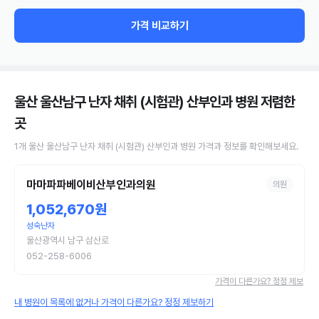
가격 비교하기
울산 울산남구 난자 채취 (시험관) 산부인과 병원
저렴한
곳
1
개
울산 울산남구
난자 채취 (시험관)
산부인과 병원
가격과 정보를 확인해보세요.
마마파파베이비산부인과의원
의원
1,052,670원
성숙난자
울산광역시 남구 삼산로
052-258-6006
가격이 다른가요? 정정 제보
내 병원이 목록에 없거나 가격이 다른가요? 정정 제보하기