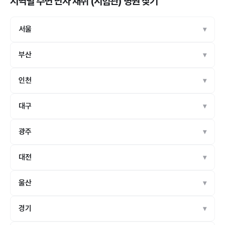
지역별 주변 난자 채취 (시험관) 병원
찾기
서울
부산
인천
대구
광주
대전
울산
경기