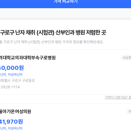
가격 비교하기
 구로구 난자 채취 (시험관) 산부인과 병원
저렴한 곳
울 구로구
난자 채취 (시험관)
산부인과 병원
가격과 정보를 확인해보세요.
려대학교의과대학부속구로병원
상급
40,000원
난자, 미성숙난자
울특별시 구로구 구로동로
-2626-1114
가격이 다른가요? 
울아가온여성의원
41,970원
난자, 미성숙난자