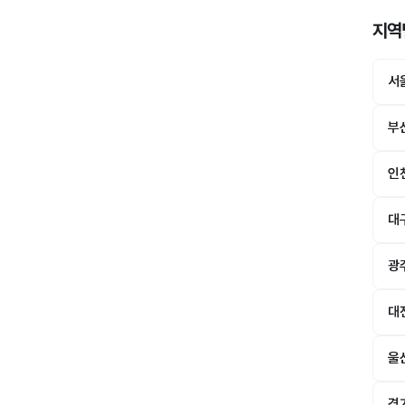
지역
서
부
인
대
광
대
울
경