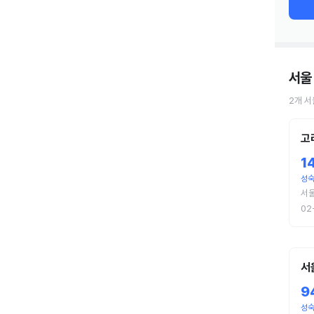
서울
2
개
서
고
1
성숙
서
02
서
9
성숙