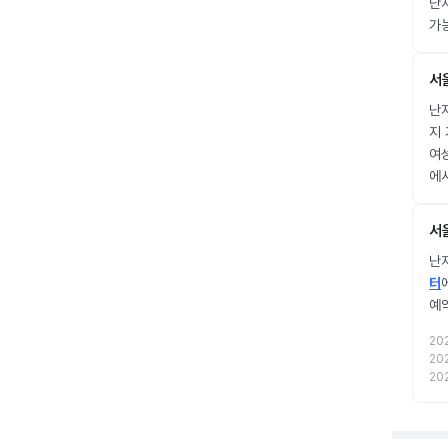
난자
가
서
난자
지
여
에
서
난자
터
예
20
20
20