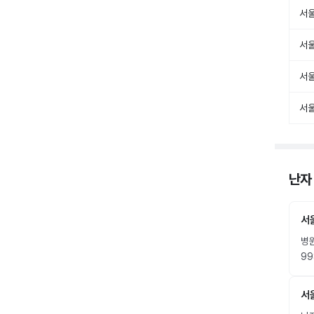
서
서
서울
서
난자
서
병
99
서