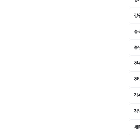
강
충
충
전
전
경
경
세