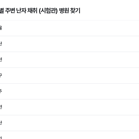
별 주변 난자 채취 (시험관) 병원
찾기
울
산
천
구
주
전
산
기