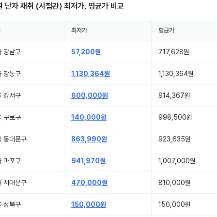
별
난자 채취 (시험관)
최저가, 평균가 비교
역
최저가
평균가
울 강남구
57,200원
717,628원
울 강동구
1,130,364원
1,130,364원
울 강서구
600,000원
914,367원
울 구로구
140,000원
998,500원
울 동대문구
863,990원
923,635원
울 마포구
941,970원
1,007,000원
울 서대문구
470,000원
810,000원
울 성북구
150,000원
150,000원