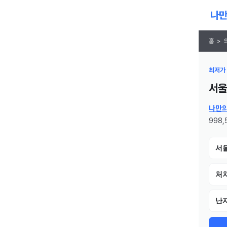
홈
>
최저가 
서울
나만
998,
서
처치
난자