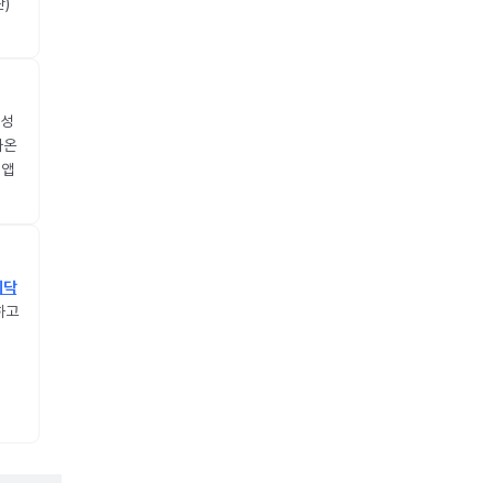
)
 성
가온
앱
의닥
하고