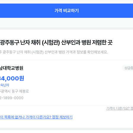
가격 비교하기
 광주동구 난자 채취 (시험관) 산부인과 병원
저렴한 곳
주 광주동구
난자 채취 (시험관)
산부인과 병원
가격과 정보를 확인해보세요.
남대학교병원
상급
84,000원
성숙난자
주광역시 동구 제봉로
2-1899-0000
가격이 다른가요? 
원이 목록에 없거나 가격이 다른가요? 정정 제보하기