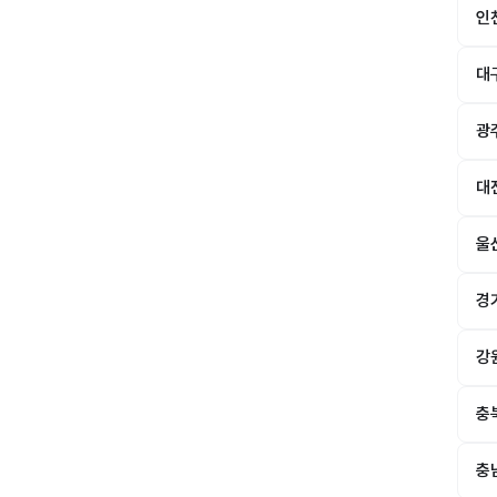
인
대
광
대
울
경
강
충
충