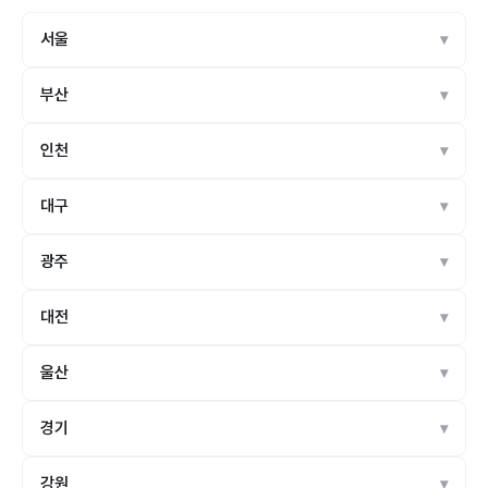
서울
부산
인천
대구
광주
대전
울산
경기
강원