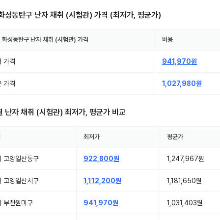
화성동탄구 난자 채취 (시험관)
가격 (최저가, 평균가)
 화성동탄구
난자 채취 (시험관)
가격
비용
 가격
941,970원
 가격
1,027,980원
별
난자 채취 (시험관)
최저가, 평균가 비교
역
최저가
평균가
기 고양일산동구
922,800원
1,247,967원
기 고양일산서구
1,112,200원
1,181,650원
기 부천원미구
941,970원
1,031,403원