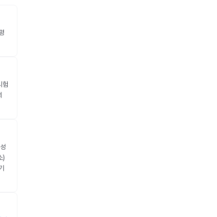
평
시험
의
 성
소)
기