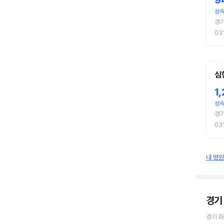
9
성
경기
03
심
1
성
경
03
내 병
경기
경기 