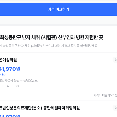
가격 비교하기
 화성동탄구 난자 채취 (시험관) 산부인과 병원
저렴한 곳
기 화성동탄구
난자 채취 (시험관)
산부인과 병원
가격과 정보를 확인해보세요.
온여성의원
41,970원
숙난자
기도 화성시 동탄구 동탄오산로
1-304-0060
가격이 다른가요? 
료법인상운의료재단(분소) 동탄제일아이희망의원