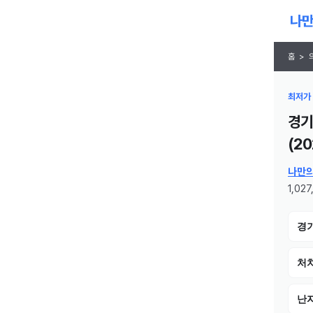
홈
>
최저가 
경기
(
20
나만
1,02
경
처치
난자