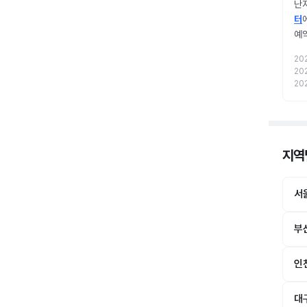
난자
터
예
20
20
20
지역
서
부
인
대