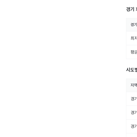
경기 
경기
최저
평균
시도
지
경
경
경