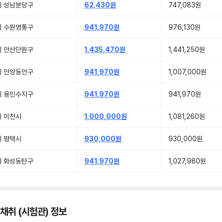
기 성남분당구
62,430원
747,083원
기 수원영통구
941,970원
976,130원
기 안산단원구
1,435,470원
1,441,250원
기 안양동안구
941,970원
1,007,000원
기 용인수지구
941,970원
941,970원
기 이천시
1,000,000원
1,081,260원
기 평택시
930,000원
930,000원
기 화성동탄구
941,970원
1,027,980원
 채취 (시험관) 정보