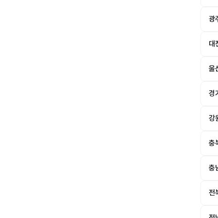
광
대
울
경
강
충
충
전
전