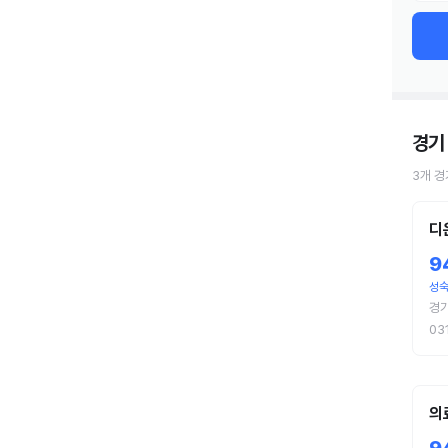
경기
3
개
경
디
9
성
경
03
의