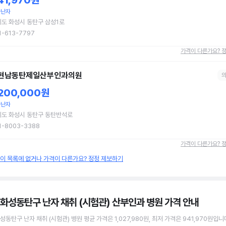
41,970원
숙난자
도 화성시 동탄구 삼성1로
1-613-7797
가격이 다른가요? 
현남동탄제일산부인과의원
,200,000원
숙난자
기도 화성시 동탄구 동탄반석로
1-8003-3388
가격이 다른가요? 
원이 목록에 없거나 가격이 다른가요? 정정 제보하기
 화성동탄구 난자 채취 (시험관) 산부인과 병원
가격 안내
화성동탄구
난자 채취 (시험관)
병원
평균 가격은
1,027,980원
, 최저 가격은
941,970원
입니