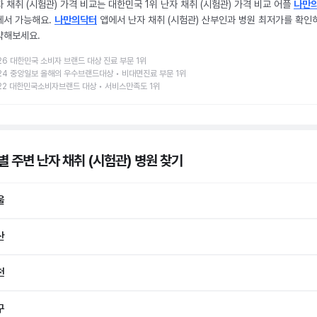
 채취 (시험관) 가격 비교는 대한민국 1위 난자 채취 (시험관) 가격 비교 어플
나만
에서 가능해요.
나만의닥터
앱에서 난자 채취 (시험관) 산부인과 병원 최저가를 확인
약해보세요.
26 대한민국 소비자 브랜드 대상 진료 부문 1위
24 중앙일보 올해의 우수브랜드대상 • 비대면진료 부문 1위
22 대한민국소비자브랜드 대상 • 서비스만족도 1위
별 주변 난자 채취 (시험관) 병원
찾기
울
산
천
구