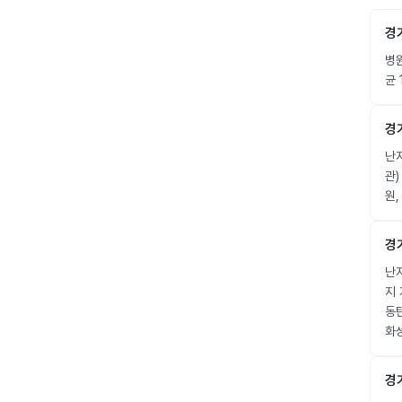
경
병
균 
경
난자
관
원
경
난자
지 
동
화
경