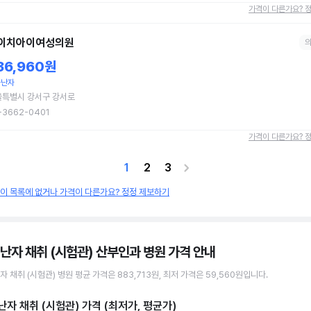
가격이 다른가요? 
이치아이여성의원
36,960원
숙난자
울특별시 강서구 강서로
-3662-0401
가격이 다른가요? 
1
2
3
원이 목록에 없거나 가격이 다른가요? 정정 제보하기
 난자 채취 (시험관) 산부인과 병원
가격 안내
자 채취 (시험관)
병원
평균 가격은
883,713원
, 최저 가격은
59,560원
입니다.
난자 채취 (시험관)
가격 (최저가, 평균가)