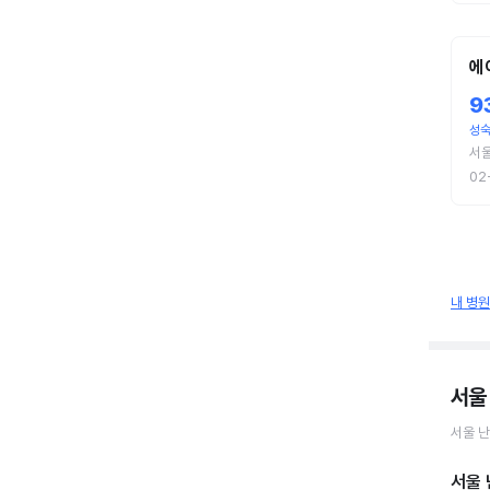
에
9
성
서
02
내 병
서울
서울
난
서울 