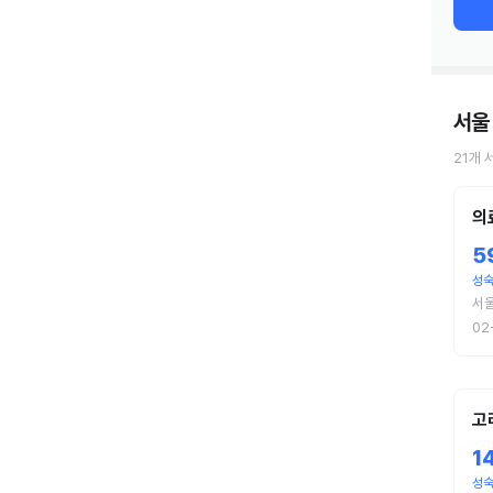
서울
21
개
의
5
성숙
서
02
고
1
성