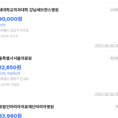
세대학교의과대학 강남세브란스병원
상급
90,000원
숙난자
울특별시 강남구 언주로
-2019-3114
가격이 다른가요? 
울특별시서울의료원
종합
22,850원
난자, 미성숙난자
울특별시 중랑구 신내로
-2276-7000
가격이 다른가요? 
료법인마리아의료재단마리아병원
63,990원