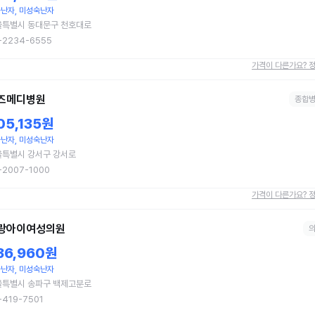
난자, 미성숙난자
울특별시 동대문구 천호대로
-2234-6555
가격이 다른가요? 
즈메디병원
종합
05,135원
난자, 미성숙난자
울특별시 강서구 강서로
-2007-1000
가격이 다른가요? 
랑아이여성의원
36,960원
난자, 미성숙난자
울특별시 송파구 백제고분로
-419-7501