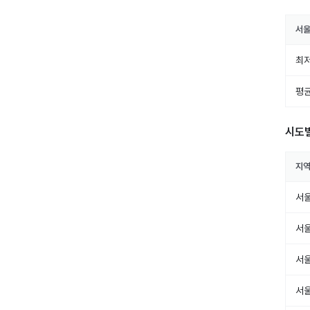
서
최저
평균
시도
지
서
서
서
서