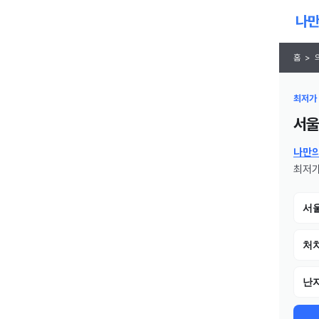
홈
>
최저가 
서울
나만
최저가
서
처치
난자