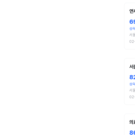
연
6
성
서
02
서
8
성숙
서
02
의
8