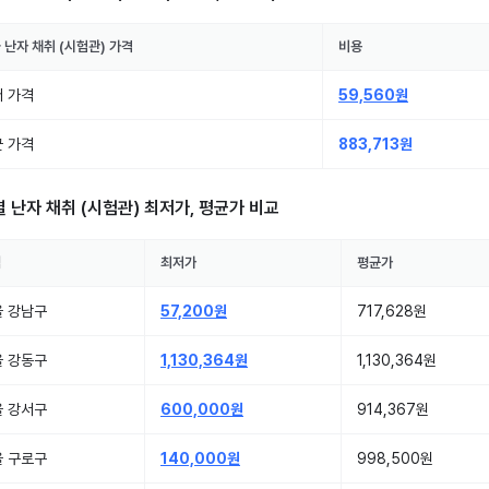
울
난자 채취 (시험관)
가격
비용
 가격
59,560원
 가격
883,713원
별
난자 채취 (시험관)
최저가, 평균가 비교
역
최저가
평균가
울 강남구
57,200원
717,628원
울 강동구
1,130,364원
1,130,364원
울 강서구
600,000원
914,367원
울 구로구
140,000원
998,500원