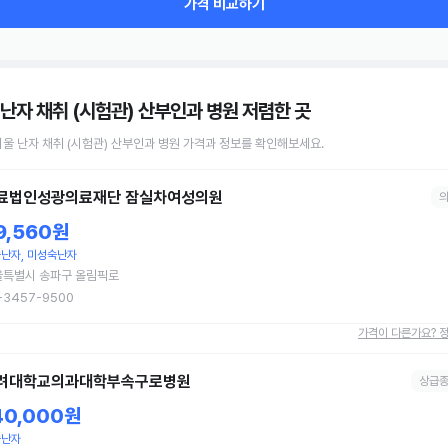
가격 비교하기
 난자 채취 (시험관) 산부인과 병원
저렴한 곳
서울
난자 채취 (시험관)
산부인과 병원
가격과 정보를 확인해보세요.
료법인성광의료재단 잠실차여성의원
9,560원
난자, 미성숙난자
울특별시 송파구 올림픽로
-3457-9500
가격이 다른가요? 
려대학교의과대학부속구로병원
상급
40,000원
숙난자