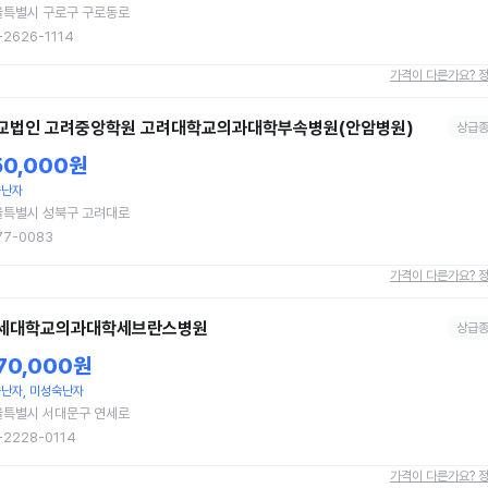
울특별시 구로구 구로동로
-2626-1114
가격이 다른가요? 
교법인 고려중앙학원 고려대학교의과대학부속병원(안암병원)
상급
50,000원
숙난자
울특별시 성북구 고려대로
77-0083
가격이 다른가요? 
세대학교의과대학세브란스병원
상급
70,000원
난자, 미성숙난자
울특별시 서대문구 연세로
-2228-0114
가격이 다른가요? 