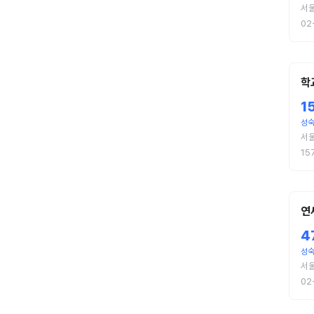
서
02
학
1
성
서
15
연
4
성숙
서
02