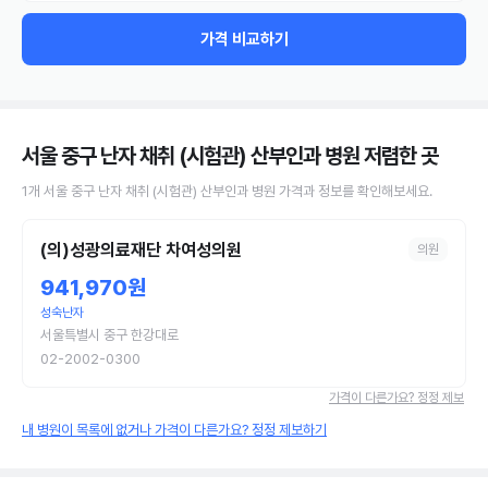
가격 비교하기
서울 중구 난자 채취 (시험관) 산부인과 병원
저렴한 곳
1
개
서울 중구
난자 채취 (시험관)
산부인과 병원
가격과 정보를 확인해보세요.
(의)성광의료재단 차여성의원
의원
941,970원
성숙난자
서울특별시 중구 한강대로
02-2002-0300
가격이 다른가요? 정정 제보
내 병원이 목록에 없거나 가격이 다른가요? 정정 제보하기