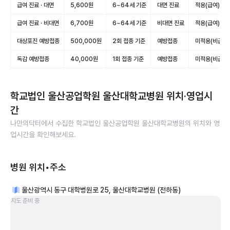
급여 진료 · 대면
5,600원
6~64세 기준
대면 진료
적용(급여)
급여 진료 · 비대면
6,700원
6~64세 기준
비대면 진료
적용(급여)
대상포진 예방접종
500,000원
2회 접종 기준
예방접종
미적용(비급여)
독감 예방접종
40,000원
1회 접종 기준
예방접종
미적용(비급여)
학교법인 울산공업학원 울산대학교병원
위치·영업시
간
나만의닥터에서 수집한
학교법인 울산공업학원 울산대학교병원
의 위치와 영
업시간을 확인해보세요.
병원 위치•주소
울산광역시 동구 대학병원로 25, 울산대학교병원 (전하동)
지도 준비 중