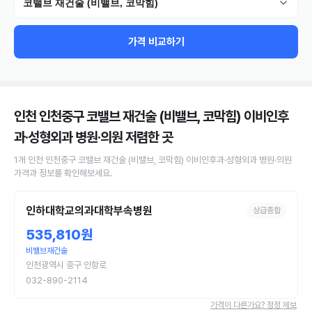
코밸브 재건술 (비밸브, 코막힘)
가격 비교하기
인천 인천중구 코밸브 재건술 (비밸브, 코막힘) 이비인후
과·성형외과 병원·의원
저렴한 곳
1
개
인천 인천중구
코밸브 재건술 (비밸브, 코막힘)
이비인후과·성형외과 병원·의원
가격과 정보를 확인해보세요.
인하대학교의과대학부속병원
상급종합
535,810원
비밸브재건술
인천광역시 중구 인항로
032-890-2114
가격이 다른가요? 정정 제보