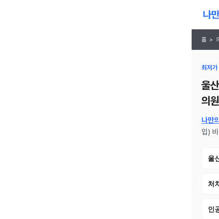
홈
>
최저가 
울산
의원
나만
입) 
울
처치
인공