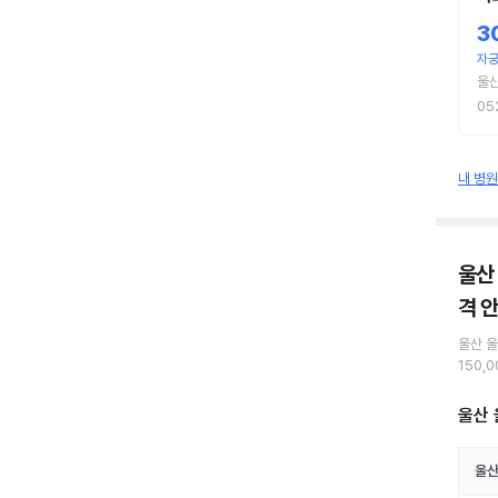
3
자궁
울
05
내 병
울산
격 
울산 
150,
울산 
울산