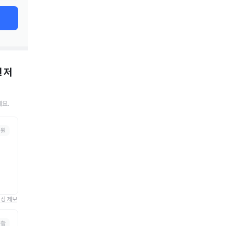
원
저
요.
의원
정정 제보
종합