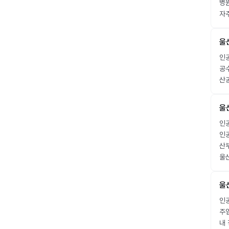
병
자주
울
인공
공
산
울
인공
인공
산
울
울
인공
주
내