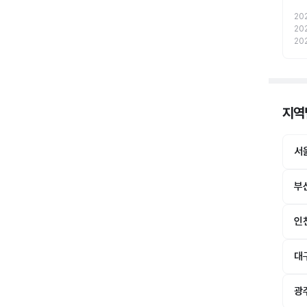
20
20
20
지역별
서
부
인
대
광