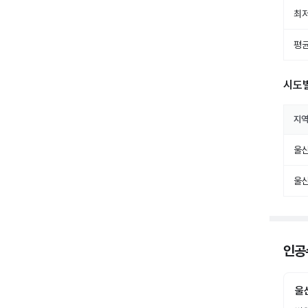
최저
평균
시도
지
울
울
인공수
울