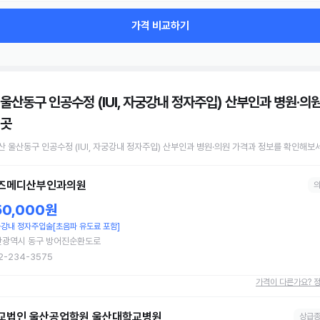
가격 비교하기
 울산동구 인공수정 (IUI, 자궁강내 정자주입) 산부인과 병원·의
 곳
산 울산동구
인공수정 (IUI, 자궁강내 정자주입)
산부인과 병원·의원
가격과 정보를 확인해보세
즈메디산부인과의원
50,000원
강내 정자주입술[초음파 유도료 포함]
산광역시 동구 방어진순환도로
2-234-3575
가격이 다른가요? 
교법인 울산공업학원 울산대학교병원
상급