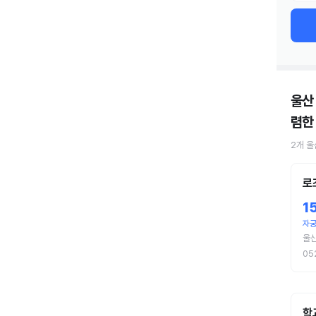
울산
렴한
2
개
울
로
1
자궁
울
05
학