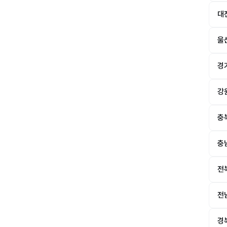
대
울
경
강
충
충
전
전
경