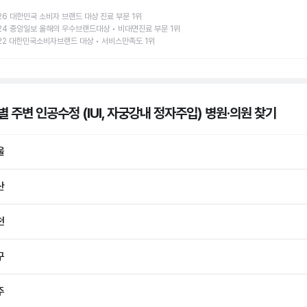
26 대한민국 소비자 브랜드 대상 진료 부문 1위
24 중앙일보 올해의 우수브랜드대상 • 비대면진료 부문 1위
22 대한민국소비자브랜드 대상 • 서비스만족도 1위
 주변 인공수정 (IUI, 자궁강내 정자주입) 병원·의원
찾기
울
산
천
구
주