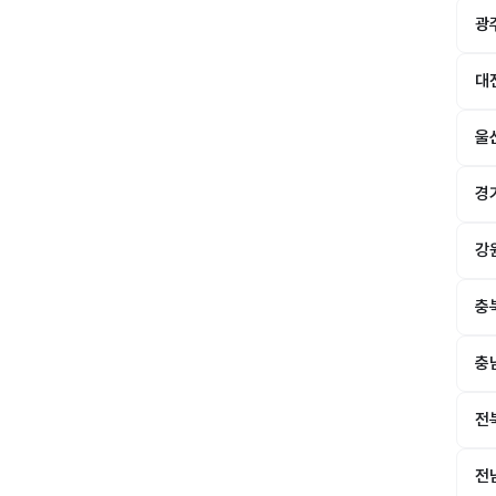
광
대
울
경
강
충
충
전
전