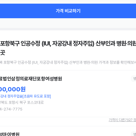
가격 비교하기
 포항북구 인공수정 (IUI, 자궁강내 정자주입) 산부인과 병원·의
 곳
북 포항북구
인공수정 (IUI, 자궁강내 정자주입)
산부인과 병원·의원
가격과 정보를 확인해보세
료법인삼정의료재단포항여성병원
00,000원
강내 정자주입술[초음파 유도료 포함]
상북도 포항시 북구 포스코대로
4-274-7775
가격이 다른가요? 
성아이병원