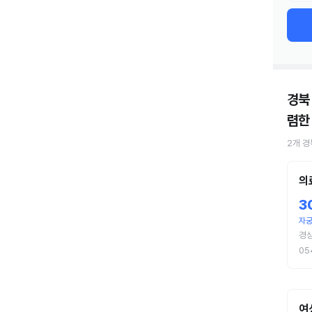
경북
렴한
2
개
경
의
3
자궁
경
05
여