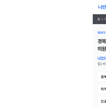
홈
>
최저가 
경북
의원
나만
입) 
경
처치
인공