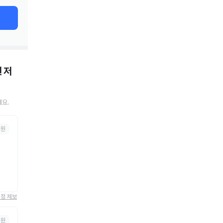
원
저
요.
병원
정정 제보
병원