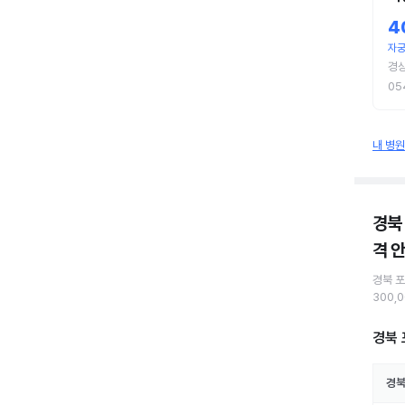
4
자궁
경상
05
내 병
경북
격 
경북 
300,
경북 
경북