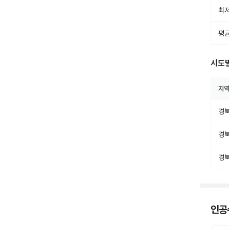
최저
평균
시도
지
경
경
경
인공수