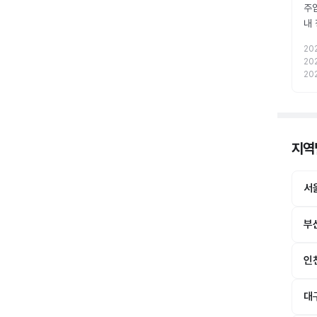
주
내
20
20
20
지역별
서
부
인
대