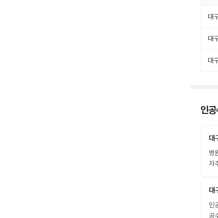
대
대
대
인공수
대
병
자주
대
인공
공