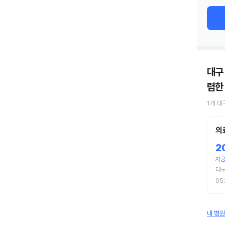
대구
렴한
1
개
대
의
2
자궁
대
05
내 병