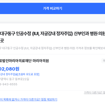
가격 비교하기
 대구동구 인공수정 (IUI, 자궁강내 정자주입) 산부인과 병원·의
 곳
구 대구동구
인공수정 (IUI, 자궁강내 정자주입)
산부인과 병원·의원
가격과 정보를 확인해보세
료법인마리아의료재단 마리아의원
02,080원
강내 정자주입술[초음파 유도료 포함]
구광역시 동구 동부로22길
3-943-6555
가격이 다른가요? 
원이 목록에 없거나 가격이 다른가요? 정정 제보하기