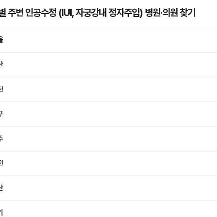
 주변 인공수정 (IUI, 자궁강내 정자주입) 병원·의원
찾기
울
산
천
구
주
전
산
기