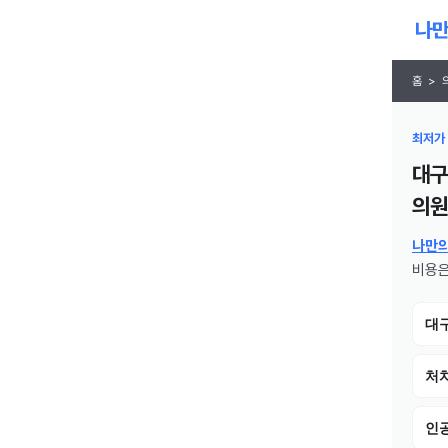
홈
>
최저가 
대구
의원
나만
비용은
대
처치
인공