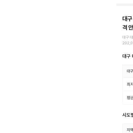
대구
격 
대구 
202,
대구 
대구
최저
평균
시도
지