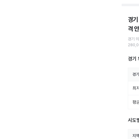
경기
격 
경기 
280,
경기 
경기
최저
평균
시도
지