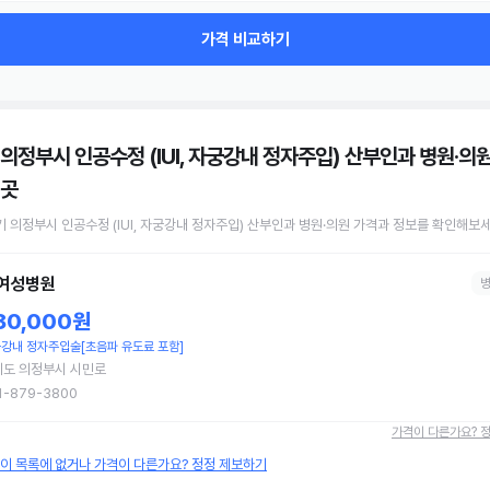
가격 비교하기
 의정부시 인공수정 (IUI, 자궁강내 정자주입) 산부인과 병원·의
 곳
기 의정부시
인공수정 (IUI, 자궁강내 정자주입)
산부인과 병원·의원
가격과 정보를 확인해보세
여성병원
80,000원
강내 정자주입술[초음파 유도료 포함]
기도 의정부시 시민로
1-879-3800
가격이 다른가요? 
원이 목록에 없거나 가격이 다른가요? 정정 제보하기