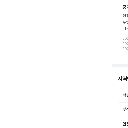
경
인공
주
내
20
20
20
지역별
서
부
인