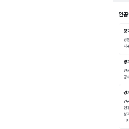
인공수
경
병
자주
경
인공
공수
경
인공
인공
성
니다