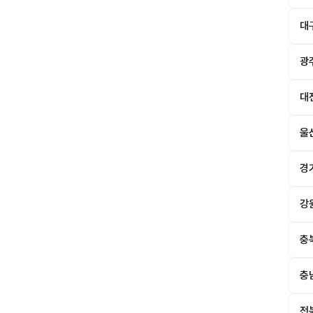
대
광
대
울
경
강
충
충
전