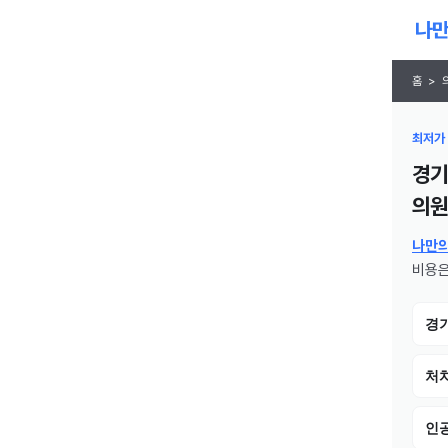
홈
>
최저가 
경기
의원
나만
비용은
경
처치
인공