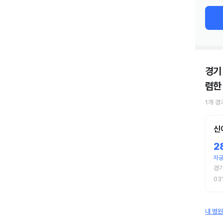
경기
렴한
1
개
경
신
2
자궁
경
03
내 병