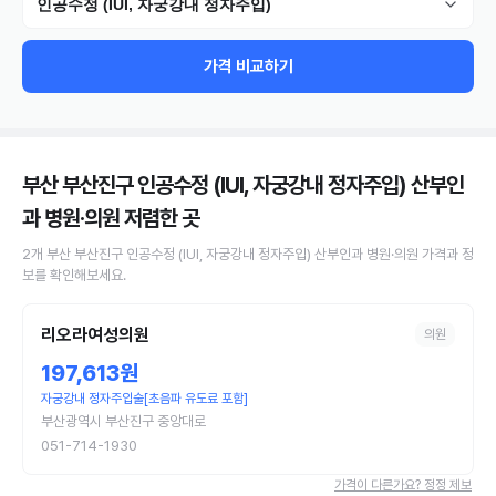
인공수정 (IUI, 자궁강내 정자주입)
가격 비교하기
부산 부산진구 인공수정 (IUI, 자궁강내 정자주입) 산부인
과 병원·의원
저렴한 곳
2
개
부산 부산진구
인공수정 (IUI, 자궁강내 정자주입)
산부인과 병원·의원
가격과 정
보를 확인해보세요.
리오라여성의원
의원
197,613원
자궁강내 정자주입술[초음파 유도료 포함]
부산광역시 부산진구 중앙대로
051-714-1930
가격이 다른가요? 정정 제보