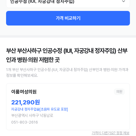
인공수정 (IUI, 자궁강내 정자주입)
가격 비교하기
부산 부산사하구 인공수정 (IUI, 자궁강내 정자주입) 산부
인과 병원·의원
저렴한 곳
1
개
부산 부산사하구
인공수정 (IUI, 자궁강내 정자주입)
산부인과 병원·의원
가격과
정보를 확인해보세요.
이룸여성의원
의원
221,290원
자궁강내 정자주입술[초음파 유도료 포함]
부산광역시 사하구 낙동남로
051-803-2616
가격이 다른가요? 정정 제보