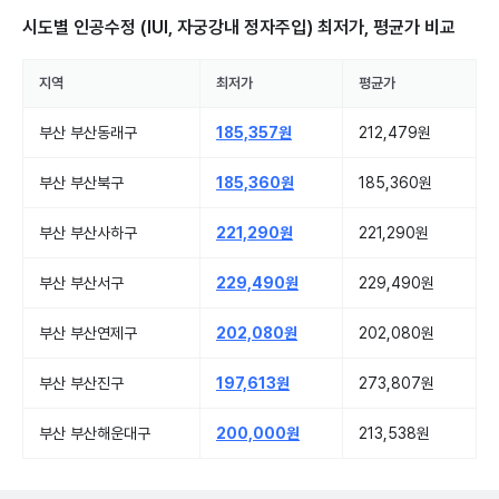
시도별
인공수정 (IUI, 자궁강내 정자주입)
최저가, 평균가 비교
지역
최저가
평균가
부산 부산동래구
185,357원
212,479원
부산 부산북구
185,360원
185,360원
부산 부산사하구
221,290원
221,290원
부산 부산서구
229,490원
229,490원
부산 부산연제구
202,080원
202,080원
부산 부산진구
197,613원
273,807원
부산 부산해운대구
200,000원
213,538원