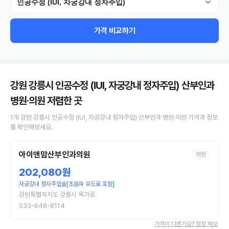
인공수정 (IUI, 자궁강내 정자주입)
가격 비교하기
강원 강릉시 인공수정 (IUI, 자궁강내 정자주입) 산부인과
병원·의원
저렴한 곳
1
개
강원 강릉시
인공수정 (IUI, 자궁강내 정자주입)
산부인과 병원·의원
가격과 정보
를 확인해보세요.
아이앤맘산부인과의원
의원
202,080원
자궁강내 정자주입술[초음파 유도료 포함]
강원특별자치도 강릉시 옥가로
033-648-8114
가격이 다른가요? 정정 제보