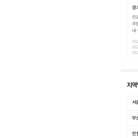
경
인공
주
내
20
20
20
지역별
서
부
인