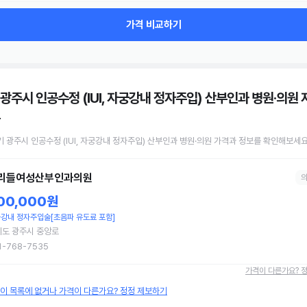
가격 비교하기
 광주시 인공수정 (IUI, 자궁강내 정자주입) 산부인과 병원·의원
기 광주시
인공수정 (IUI, 자궁강내 정자주입)
산부인과 병원·의원
가격과 정보를 확인해보세요
리들여성산부인과의원
00,000원
강내 정자주입술[초음파 유도료 포함]
기도 광주시 중앙로
1-768-7535
가격이 다른가요? 
원이 목록에 없거나 가격이 다른가요? 정정 제보하기