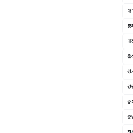
대
광
대
울
경
강
충
충
전