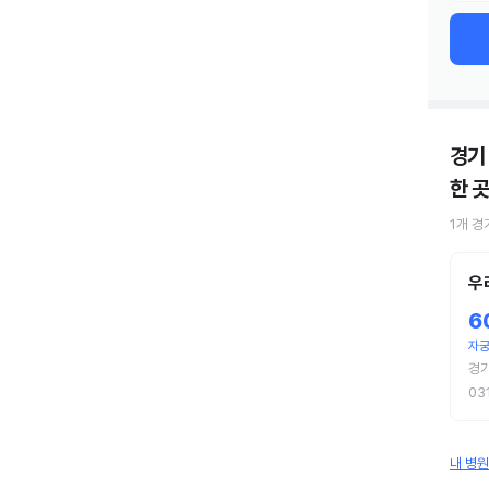
경기
한 곳
1
개
경
우
6
자궁
경
03
내 병