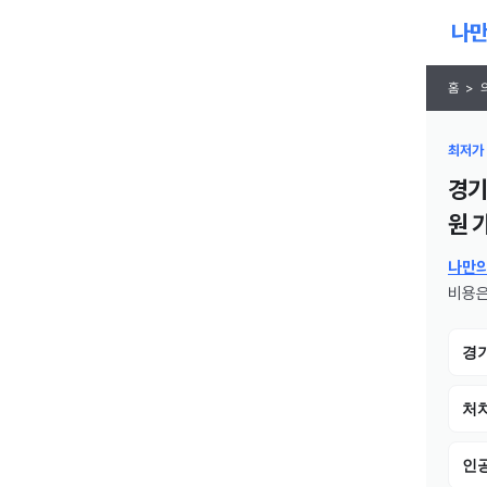
홈
>
최저가 
경기
원
가
나만
비용은
경
처치
인공