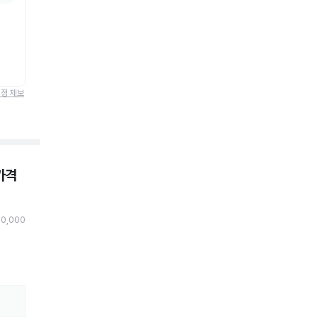
정정 제보
가격
0,000