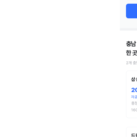
충남
한 곳
2
개
충
삼
2
자궁
충
16
드