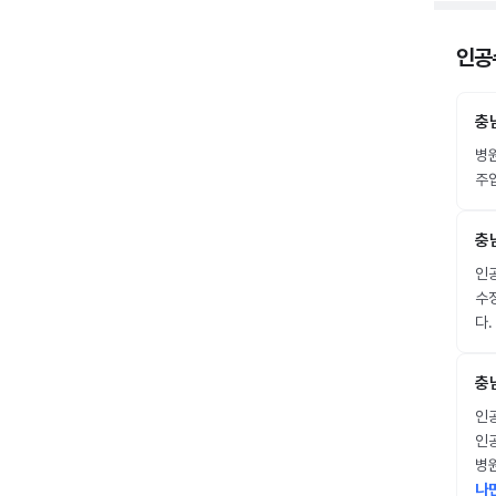
인공수
충
병
주입
충
인공
수
다.
충
인공
인공
병
나