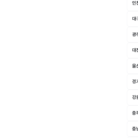
인
대
광
대
울
경
강
충
충