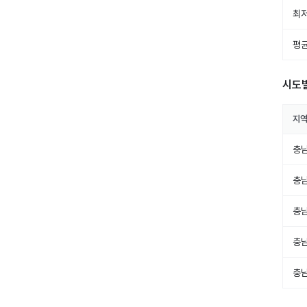
최저
평균
시도
지
충
충
충
충
충