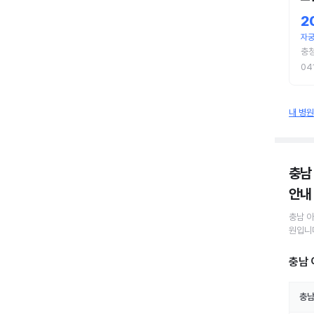
2
자궁
충
04
내 병
충남
안내
충남 
원
입니
충남 
충남