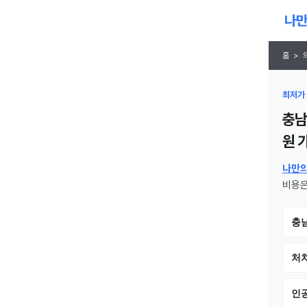
홈
>
최저가 
충남
원
가
나만
비용은
충
처치
인공