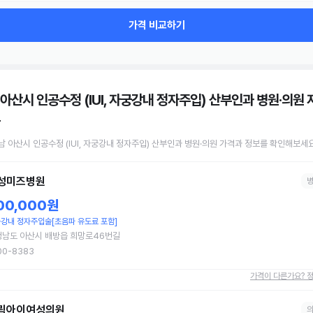
가격 비교하기
 아산시 인공수정 (IUI, 자궁강내 정자주입) 산부인과 병원·의원
남 아산시
인공수정 (IUI, 자궁강내 정자주입)
산부인과 병원·의원
가격과 정보를 확인해보세요
성미즈병원
00,000원
강내 정자주입술[초음파 유도료 포함]
청남도 아산시 배방읍 희망로46번길
00-8383
가격이 다른가요? 
림아이여성의원