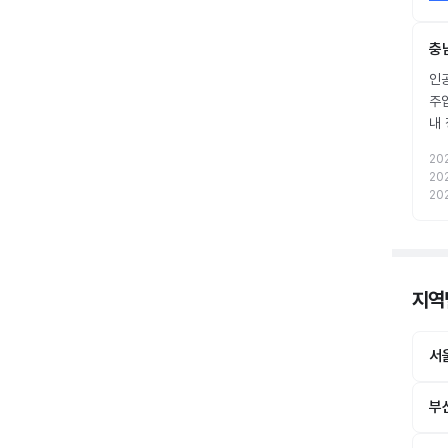
충
인공
주
내
20
20
20
지역별
서
부