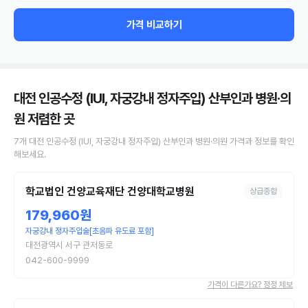
가격 비교하기
대전 인공수정 (IUI, 자궁강내 정자주입) 산부인과 병원·의
원
저렴한 곳
7
개
대전
인공수정 (IUI, 자궁강내 정자주입)
산부인과 병원·의원
가격과 정보를 확인
해보세요.
학교법인 건양교육재단 건양대학교병원
상급종합
179,960원
자궁강내 정자주입술[초음파 유도료 포함]
대전광역시 서구 관저동로
042-600-9999
가격이 다른가요? 정정 제보