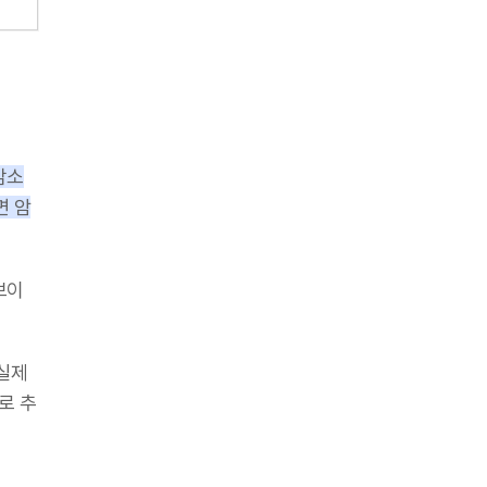
감소
면 암
보이
 실제
로 추