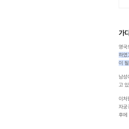
가다
영국
하였
이 될
남성
고 있
이처
자궁
후에