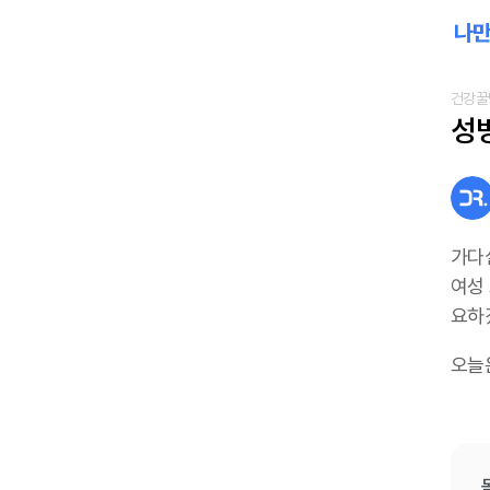
건강꿀
성
가다
여성
요하
오늘