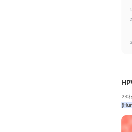
1
2
3
HP
가다
(Hum