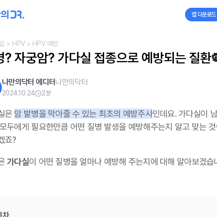
앱 다운로드
팁
> HPV
> HPV 예방
병? 자궁암? 가다실 접종으로 예방되는 질환
나만의닥터 에디터
나만의닥터
2024.10.24
2
분
실은
암 발병을 막아줄 수 있는 최초의 예방주사
인데요. 가다실이 
 모두에게 필요한만큼 어떤 질병 발생을 예방해주는지 알고 맞는 것
겠죠?
은
가다실
이 어떤 질병을 얼마나 예방해 주는지에 대해 알아보겠습
목차