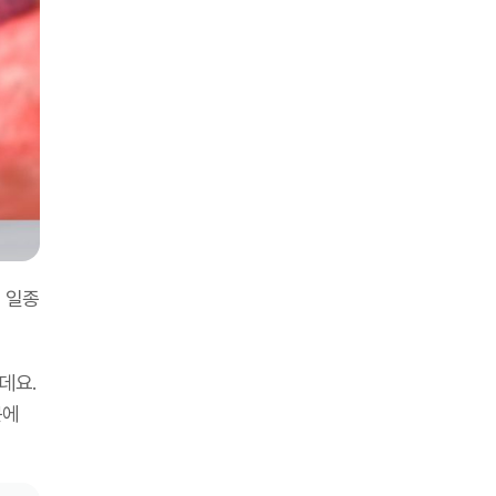
 일종
데요.
문에